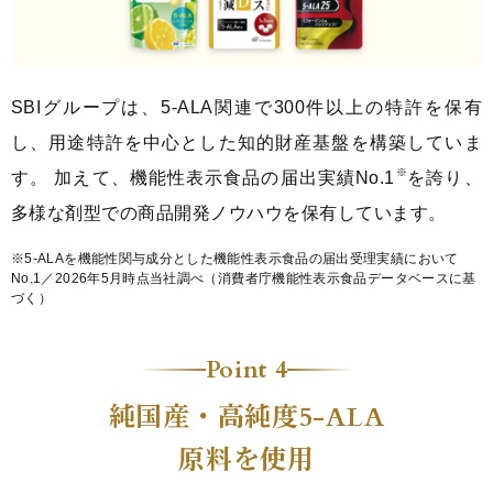
SBIグループは、5-ALA関連で300件以上の特許を保有
し、
用途特許を中心とした知的財産基盤を構築していま
※
す。 加えて、機能性表示食品の届出実績No.1
を誇り、
多様な剤型での商品開発ノウハウを保有しています。
※5-ALAを機能性関与成分とした機能性表示食品の届出受理実績において
No.1／2026年5月時点当社調べ（消費者庁機能性表示食品データベースに基
づく）
Point 4
純国産・高純度
5-ALA
原料を使用