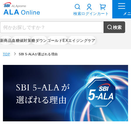
検索
ログイン
カート
検索
新商品
血糖値対策
糖ダウン
ゴールドEX
エイジングケア
TOP
SBI 5-ALAが選ばれる理由
SBI 5-ALAが
選ばれる理由