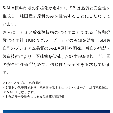
5-ALA原料市場の多様化が進む中、SBIは品質と安全性を
重視し「純国産」原料のみを提供することにこだわって
います。
さらに、アミノ酸発酵技術のパイオニアである「協和発
酵バイオ社（KIRINグループ）」との英知を結集しSBI独
※1
自
のプレミアム品質の5-ALA原料を開発。独自の精製・
※2
製造技術により、不純物を低減した純度99.9％以上
、国
※3
の安全性評価
も経て、信頼性と安全性を追求していま
す。
※1 SBIアラプロモ独自原料
※2 実測の代表例であり、規格値を示すものではありません。純度規格値は
98.5%以上となります。
※3 食品安全委員会による食品健康影響評価