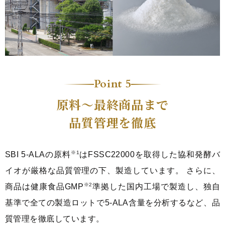
Point 5
原料～最終商品まで
品質管理を徹底
※1
SBI 5-ALAの原料
はFSSC22000を取得した協和発酵バ
イオが厳格な品質管理の下、製造しています。 さらに、
※2
商品は健康食品GMP
準拠した国内工場で製造し、独自
基準で全ての製造ロットで5‑ALA含量を分析するなど、品
質管理を徹底しています。