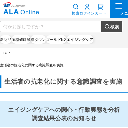
検索
ログイン
カート
検索
新商品
血糖値対策
糖ダウン
ゴールドEX
エイジングケア
TOP
変更
生活者の抗老化に関する意識調査を実施
生活者の抗老化に関する意識調査を実施
エイジングケアへの関心・行動実態を分析
調査結果公表のお知らせ