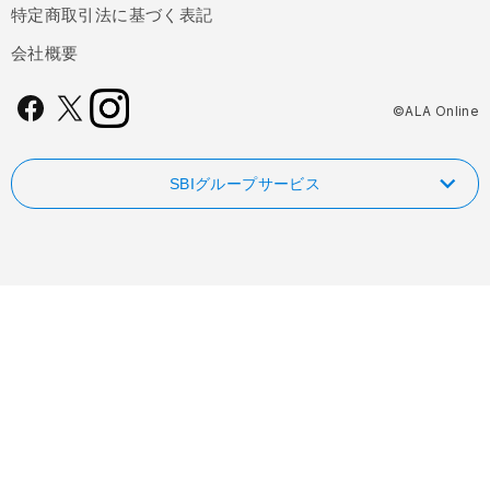
特定商取引法に基づく表記
会社概要
©ALA Online
SBIグループサービス
NISAやるなら！SBI証券
FOLIOのAI投資 ROBOPRO
SBI新生銀行
信用革命！低コストの信用取引ならSBIネオトレード証券
業界最低水準の手数料 海外送金ならSBIレミット
FXならSBI FXトレード
自動車保険・がん保険・海外旅行保険ならSBI損保
ビットコインはSBI VCトレード
業界最安水準の死亡保険はSBI生命保険
ファンド検索・比較なら投資信託のウエルスアドバイザー
初心者でも気軽にビットコイン取引 BITPOINT
死亡・医療・介護保険はSBIいきいき少短