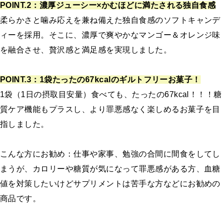
POINT.2：濃厚ジューシー×かむほどに満たされる独自食感
柔らかさと噛み応えを兼ね備えた独自食感のソフトキャンデ
ィーを採用。そこに、濃厚で爽やかなマンゴー＆オレンジ味
を融合させ、贅沢感と満足感を実現しました。
POINT.3：1袋たったの67kcalのギルトフリーお菓子！
1袋（1日の摂取目安量）食べても、たったの67kcal！！！糖
質ケア機能もプラスし、より罪悪感なく楽しめるお菓子を目
指しました。
こんな方にお勧め：仕事や家事、勉強の合間に間食をしてし
まうが、カロリーや糖質が気になって罪悪感がある方、血糖
値を対策したいけどサプリメントは苦手な方などにお勧めの
商品です。