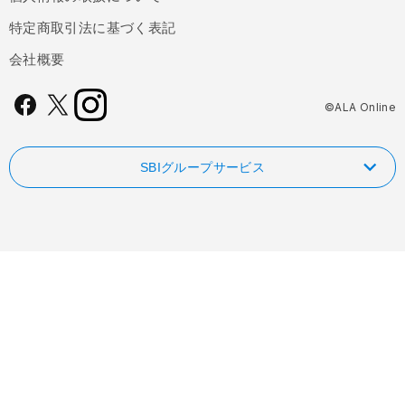
特定商取引法に基づく表記
会社概要
©ALA Online
SBIグループサービス
NISAやるなら！SBI証券
FOLIOのAI投資 ROBOPRO
SBI新生銀行
信用革命！低コストの信用取引ならSBIネオトレード証券
業界最低水準の手数料 海外送金ならSBIレミット
FXならSBI FXトレード
自動車保険・がん保険・海外旅行保険ならSBI損保
ビットコインはSBI VCトレード
業界最安水準の死亡保険はSBI生命保険
ファンド検索・比較なら投資信託のウエルスアドバイザー
初心者でも気軽にビットコイン取引 BITPOINT