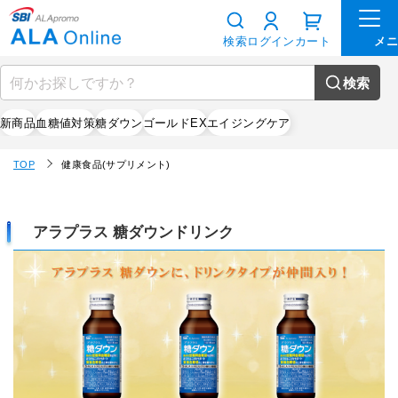
検索
ログイン
カート
検索
新商品
血糖値対策
糖ダウン
ゴールドEX
エイジングケア
TOP
健康食品(サプリメント)
アラプラス 糖ダウンドリンク