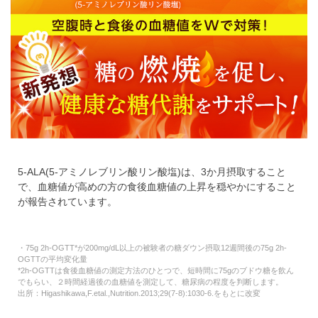
5-ALA(5-アミノレブリン酸リン酸塩)は、3か月摂取すること
で、血糖値が高めの方の食後血糖値の上昇を穏やかにすること
が報告されています。
・75g 2h-OGTT*が200mg/dL以上の被験者の糖ダウン摂取12週間後の75g 2h-
OGTTの平均変化量
*2h-OGTTは食後血糖値の測定方法のひとつで、短時間に75gのブドウ糖を飲ん
でもらい、２時間経過後の血糖値を測定して、糖尿病の程度を判断します。
出所：Higashikawa,F.etal.,Nutrition.2013;29(7-8):1030-6.をもとに改変