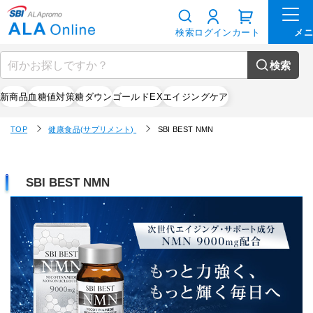
検索
ログイン
カート
検索
新商品
血糖値対策
糖ダウン
ゴールドEX
エイジングケア
TOP
健康食品(サプリメント)
SBI BEST NMN
SBI BEST NMN