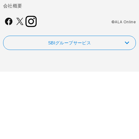
会社概要
©ALA Online
SBIグループサービス
NISAやるなら！SBI証券
FOLIOのAI投資 ROBOPRO
SBI新生銀行
信用革命！低コストの信用取引ならSBIネオトレード証券
業界最低水準の手数料 海外送金ならSBIレミット
FXならSBI FXトレード
自動車保険・がん保険・海外旅行保険ならSBI損保
ビットコインはSBI VCトレード
業界最安水準の死亡保険はSBI生命保険
ファンド検索・比較なら投資信託のウエルスアドバイザー
初心者でも気軽にビットコイン取引 BITPOINT
死亡・医療・介護保険はSBIいきいき少短
資産運用・保険・住宅ローンのご相談はSBIマネープラザ
資産形成に、アートという選択肢 SBIアートオークション
賃貸住宅向け保険、バイク・自転車用車両保険はSBI日本少短
ローンの検索・比較・申込みならイー・ローン