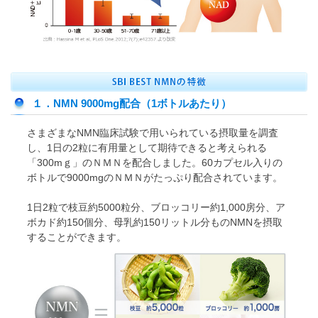
１．NMN 9000mg配合（1ボトルあたり）
さまざまなNMN臨床試験で用いられている摂取量を調査
し、1日の2粒に有用量として期待できると考えられる
「300mｇ」のＮＭＮを配合しました。60カプセル入りの
ボトルで9000mgのＮＭＮがたっぷり配合されています。
1日2粒で枝豆約5000粒分、ブロッコリー約1,000房分、ア
ボカド約150個分、母乳約150リットル分ものNMNを摂取
することができます。