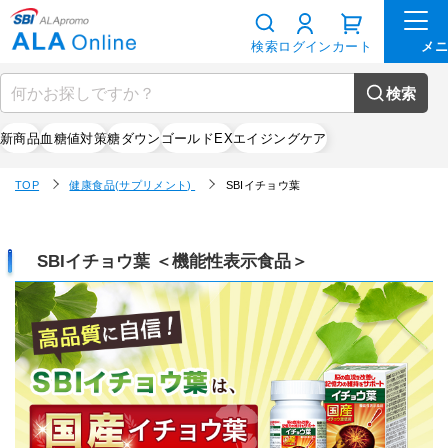
検索
ログイン
カート
検索
新商品
血糖値対策
糖ダウン
ゴールドEX
エイジングケア
TOP
健康食品(サプリメント)
SBIイチョウ葉
SBIイチョウ葉 ＜機能性表示食品＞