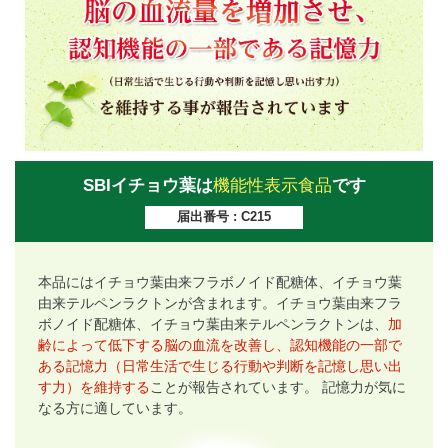
SBIイチョウ葉は
機能性表示食品
です
届出番号 : C215
本品にはイチョウ葉由来フラボノイド配糖体、イチョウ葉
由来テルペンラクトンが含まれます。イチョウ葉由来フラ
ボノイド配糖体、イチョウ葉由来テルペンラクトンは、
加
齢によって低下する脳の血流を改善し、認知機能の一部で
ある記憶力（日常生活で生じる行動や判断を記憶し思い出
す力）を維持する
ことが報告されています。 記憶力が気に
なる方に適しています。