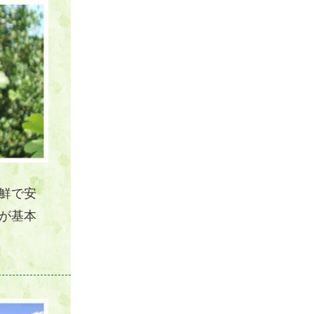
鮮で安
が基本