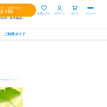
注文・お問合せ
52-755
ゲスト 様
お気に入り
ログイン
カート
メニュー
～19:00（年中無休）
ご利用ガイド
購入履歴
定期コースの確認・変更
お気に入り
お知らせ
商品カテゴリから探す
健康食品(サプリメント)