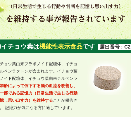
BIイチョウ葉は
機能性表示食品
です
届出番号 : C2
チョウ葉由来フラボノイド配糖体、イチョ
ルペンラクトンが含まれます。イチョウ葉
ノイド配糖体、イチョウ葉由来テルペンラ
加齢によって低下する脳の血流を改善し、
一部である記憶力（日常生活で生じる行動
憶し思い出す力）を維持する
ことが報告さ
。 記憶力が気になる方に適しています。