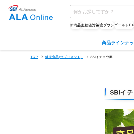
新商品
血糖値対策
糖ダウン
ゴールドE
商品ラインナッ
TOP
健康食品(サプリメント)
SBIイチョウ葉
SBIイ