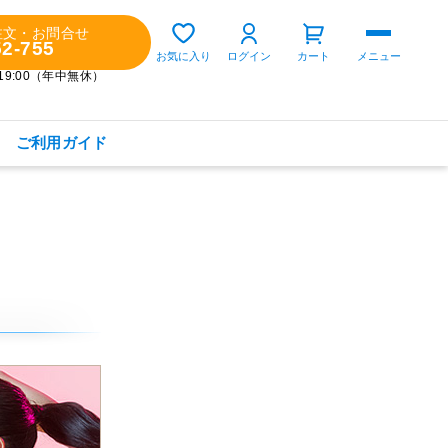
注文・お問合せ
52-755
ゲスト 様
お気に入り
ログイン
カート
メニュー
～19:00（年中無休）
ご利用ガイド
購入履歴
定期コースの確認・変更
お気に入り
お知らせ
商品カテゴリから探す
健康食品(サプリメント)