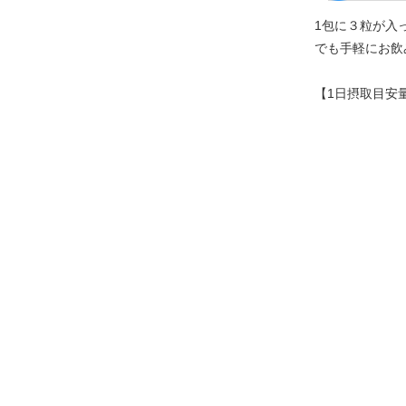
1包に３粒が入
でも手軽にお飲
【1日摂取目安量