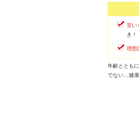
甘い
き！
理想
年齢ととも
でない…健