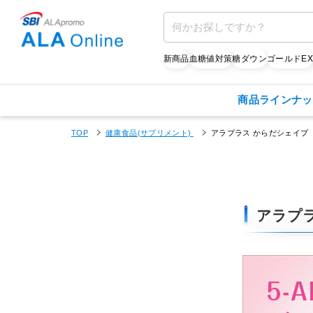
新商品
血糖値対策
糖ダウン
ゴールドE
商品ラインナッ
TOP
健康食品(サプリメント)
アラプラス からだシェイプ
アラプ