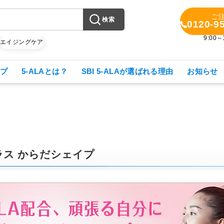
ご
検索
0120-9
9:00
X
エイジングケア
プ
5-ALAとは？
SBI 5-ALAが選ばれる理由
お知らせ
ラス からだシェイプ