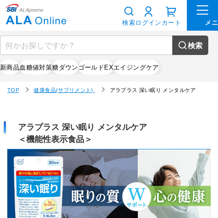
検索
ログイン
カート
検索
新商品
血糖値対策
糖ダウン
ゴールドEX
エイジングケア
TOP
健康食品(サプリメント)
アラプラス 深い眠り メンタルケア
アラプラス 深い眠り メンタルケア
＜機能性表示食品＞