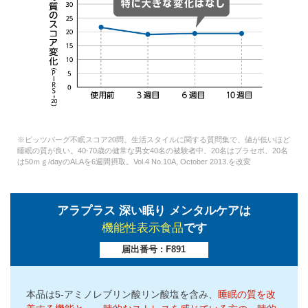
※ピッツバーグ不眠スコア20問。生活スタイルに関する質問集で、値が低いほど
睡眠の質が良い。40-70歳の健常な男女40名の被験者中、20名はプラセボ、20名
は50ｍｇ/dayのALAを6週間摂取。Vol.4 No.10A, October 2013.を改変
アラプラス 深い眠り メンタルケアは
機能性表示食品
です
届出番号 : F891
本品は5-アミノレブリン酸リン酸塩を含み、
睡眠の質を改