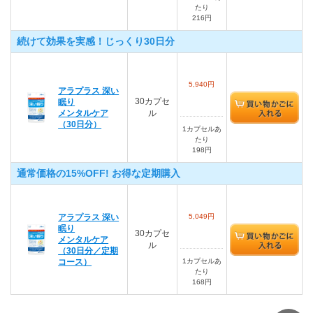
たり
216円
続けて効果を実感！じっくり30日分
5,940円
アラプラス 深い
30カプセ
眠り
メンタルケア
ル
（30日分）
1カプセルあ
たり
198円
通常価格の15%OFF! お得な定期購入
アラプラス 深い
5,049円
眠り
30カプセ
メンタルケア
ル
（30日分／定期
コース）
1カプセルあ
たり
168円