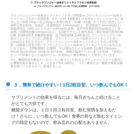
ブラックジンジャー由来ポリメトキシフラボン摂取群vs.ブラックジンジャー由来ポ
リメトキシフラボン非摂取群 # P＜0.05【被験者】メタボリックシンドロームに該
当しないBMI 24kg/㎡以上30kg/㎡未満の男女（20歳～64歳）かつ下記に該当しない
健常な男女52名 高血圧（収縮期血圧 140mmHg以上、拡張期血圧 90mmHg以上）
脂質異常症（HDLコレステロール40mg/dL未満、血中中性脂肪150mg/dL以上）高
血糖（空腹時血糖126mg/dL以上）【試験デザイン】無作為化二重盲検並行群間比較
試験【試験項目】内臓脂肪面積、皮下脂肪面積【試験食品】ブラックジンジャー由
来ポリメトキシフラボン摂取群：ブラックジンジャー由来ポリメトキシフラボン
12mg/日を含むカプセル。ブラックジンジャー由来ポリメトキシフラボン非摂取
群：試験食と外見が同一でブラックジンジャー由来ポリメトキシフラボンを含まな
いカプセル。【摂取期間】12週間 ※12週目のデータを抜粋【出典】Diabetes
Metab Syndr Obes. 2018;11:447-458. 掲載の臨床データに基づき作成 ＊研究レ
ビューの対象となった論文のうち、代表的な１報を事例として提示しています。
※1：機能性表示食品データベースに基づく：5-ALA とブラックジンジャーを配合し
た機能性表示食品として（２０２３年6 月時点） ※2：燃焼とは、糖質や脂質を酸
素を用いてエネルギーに変換すること
３．簡単で続けやすい！1日2粒目安、いつ飲んでもOK！
サプリメントの効果を得るには、毎日きちんと続けること
がとても大切です。
糖脂ダウンは、１日１回２粒目安、飲む習慣を加えるだ
け！さらに、いつ飲んでもOK！食事の前など飲むタイミン
グの指定もないので、飲み忘れの心配もありません。