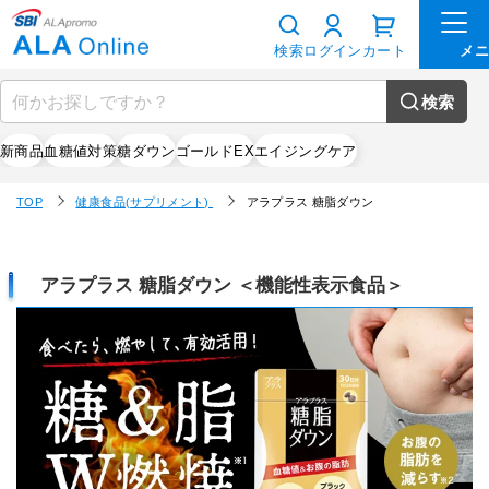
検索
ログイン
カート
検索
新商品
血糖値対策
糖ダウン
ゴールドEX
エイジングケア
TOP
健康食品(サプリメント)
アラプラス 糖脂ダウン
アラプラス 糖脂ダウン ＜機能性表示食品＞