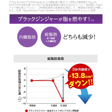
※75g 2h-OGTT*が200mg/dL以上の被験者の糖ダウン摂取12週間後の75g 2h-
OGTTの平均変化量 *2h-OGTTは食後血糖値の測定方法のひとつで、短時間に75gの
ブドウ糖を飲んでもらい、2時間経過後の血糖値を測定して、糖尿病の程度を判断し
ます。出所: Higashikawa.F.etal.,Nutrition.2013;29(7-8):1030-6.をもとに改変