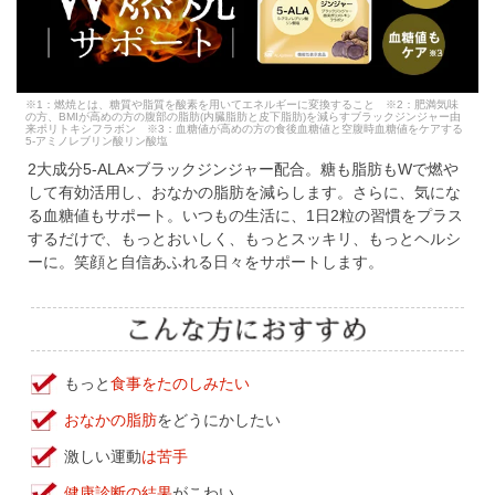
※1：燃焼とは、糖質や脂質を酸素を用いてエネルギーに変換すること ※2：肥満気味
の方、BMIが高めの方の腹部の脂肪(内臓脂肪と皮下脂肪)を減らすブラックジンジャー由
来ポリトキシフラボン ※3：血糖値が高めの方の食後血糖値と空腹時血糖値をケアする
5-アミノレブリン酸リン酸塩
2大成分5-ALA×ブラックジンジャー配合。糖も脂肪もWで燃や
して有効活用し、おなかの脂肪を減らします。さらに、気にな
る血糖値もサポート。いつもの生活に、1日2粒の習慣をプラス
するだけで、もっとおいしく、もっとスッキリ、もっとヘルシ
ーに。笑顔と自信あふれる日々をサポートします。
もっと
食事をたのしみたい
おなかの脂肪
をどうにかしたい
激しい運動
は苦手
健康診断の結果
がこわい