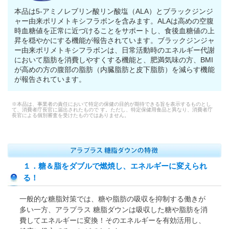
本品は5-アミノレブリン酸リン酸塩（ALA）とブラックジンジ
ャー由来ポリメトキシフラボンを含みます。ALAは高めの空腹
時血糖値を正常に近づけることをサポートし、食後血糖値の上
昇を穏やかにする機能が報告されています。ブラックジンジャ
ー由来ポリメトキシフラボンは、日常活動時のエネルギー代謝
において脂肪を消費しやすくする機能と、肥満気味の方、BMI
が高めの方の腹部の脂肪（内臓脂肪と皮下脂肪）を減らす機能
が報告されています。
※本品は、事業者の責任において特定の保健の目的が期待できる旨を表示するものとし
て、消費者庁長官に届出されたもので す。ただし、特定保健用食品と異なり、消費者庁
長官による個別審査を受けたものではありません。
１．糖＆脂をダブルで燃焼し、エネルギーに変えられ
る！
一般的な糖脂対策では、糖や脂肪の吸収を抑制する働きが
多い一方、アラプラス 糖脂ダウンは吸収した糖や脂肪を消
費してエネルギーに変換！そのエネルギーを有効活用し、