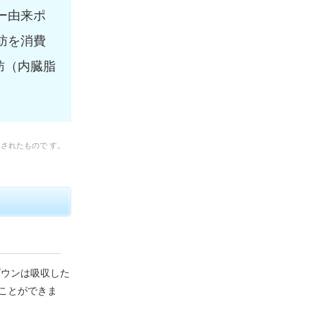
ー由来ポ
肪を消費
肪（内臓脂
されたもので す。
ダウンは吸収した
ことができま