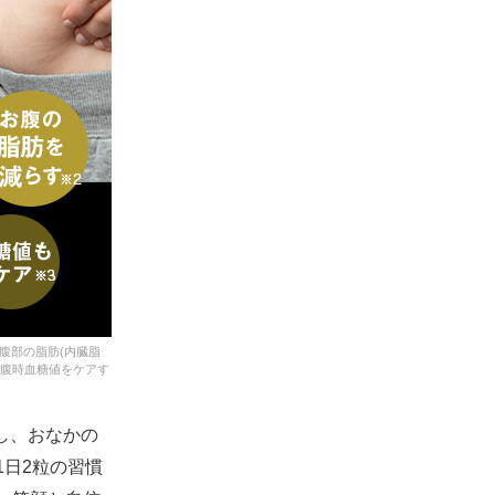
スキンケア
食品・飲料
ヘアケア
商品について
5-ALAとは？
SBI 5-ALAが選ばれる理由
腹部の脂肪(内臓脂
空腹時血糖値をケアす
サービス・ガイド
し、おなかの
お知らせ
日2粒の習慣