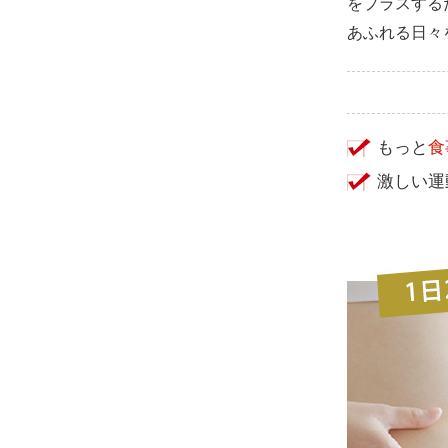
をプラスする
あふれる日々
もっと
食
激しい運