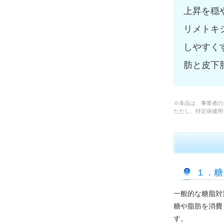
上昇を穏
リメトキ
しやすく
肪と皮下
※本品は、事業者の
ただし、特定保健用
１．糖
一般的な糖脂対
糖や脂肪を消費
す。