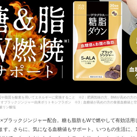
質や脂質を酸素を用いてエネルギーに変換すること ※2：肥満気味の方、BMIが高めの方の
らすブラックジンジャー由来ポリトキシフラボン ※3：血糖値が高めの方の食後血糖値と
ン酸リン酸塩
ALA×ブラックジンジャー配合。糖も脂肪もWで燃やして有効活用
ます。さらに、気になる血糖値もサポート。いつもの生活に、1