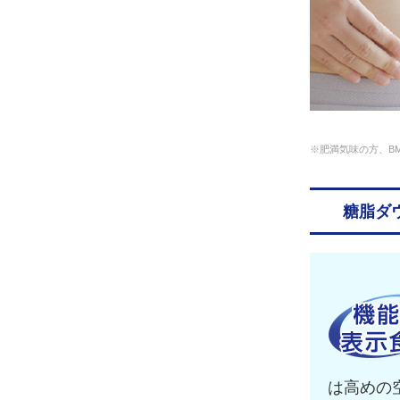
※肥満気味の方、B
糖脂ダ
は高めの