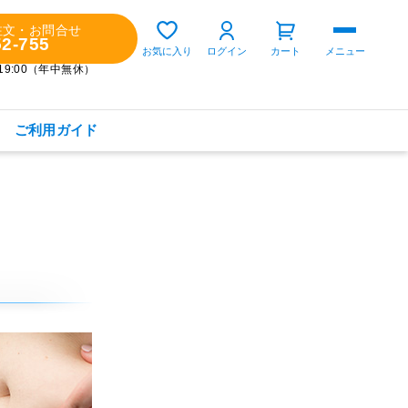
注文・お問合せ
52-755
ゲスト 様
お気に入り
ログイン
カート
メニュー
～19:00（年中無休）
ご利用ガイド
購入履歴
定期コースの確認・変更
お気に入り
お知らせ
商品カテゴリから探す
健康食品(サプリメント)