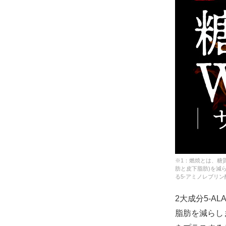
※1：燃焼とは、糖
肪と皮下脂肪)を減
る5-アミノレブリ
2大成分5-
脂肪を減らし