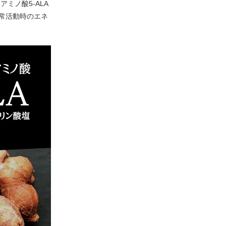
ミノ酸5-ALA
常活動時のエネ