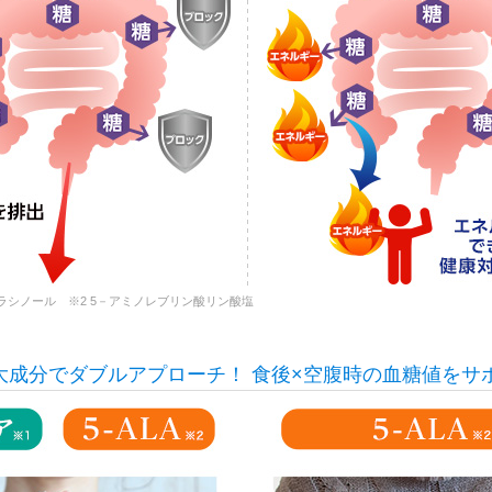
ラシノール ※2 5－アミノレブリン酸リン酸塩
大成分でダブルアプローチ！
食後×空腹時の血糖値をサ