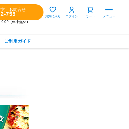
注文・お問合せ
52-755
ゲスト 様
お気に入り
ログイン
カート
メニュー
～19:00（年中無休）
ご利用ガイド
購入履歴
定期コースの確認・変更
お気に入り
お知らせ
商品カテゴリから探す
健康食品(サプリメント)