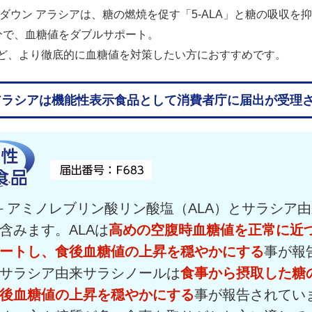
糖ダウン アラシアは、糖の燃焼を促す「5-ALA」と糖の吸収を
分で、血糖値をダブルサポート。
ど、より徹底的に血糖値を対策したい方におすすめです。
アラシアは機能性表示食品として消費者庁に届出が受理
－アミノレブリン酸リン酸塩（ALA）とサラシア
含みます。ALAは
高めの空腹時血糖値を正常に近
ートし、食後血糖値の上昇を穏やかにする
事が報
サラシア由来サラシノールは
食事から摂取した糖
後血糖値の上昇を穏やかにする
事が報告されてい