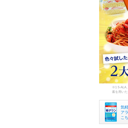
※1 5-
索を用いた
気
ア
こち