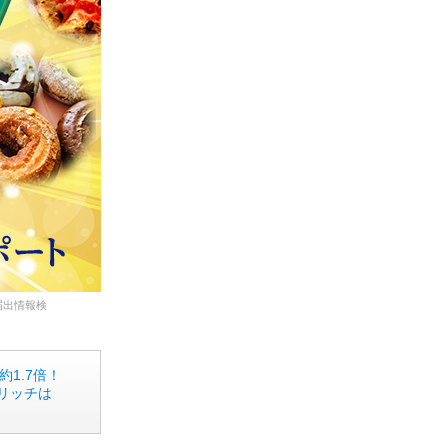
スキンケア
食品・飲料
ヘアケア
商品について
5-ALAとは？
届出情報検
SBI 5-ALAが選ばれる理由
サービス・ガイド
約1.7倍！
 リッチは
お知らせ