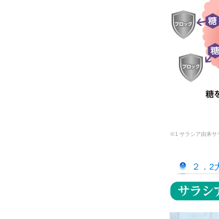
※1 サラシア由来サ
２．2