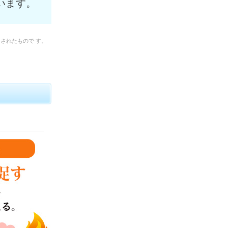
います。
されたもので す。