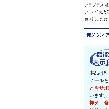
アラプラス 
ア」の2大成
色々試したけ
糖ダウン 
本品は5
ノールを
とをサポ
います。
抑え、食