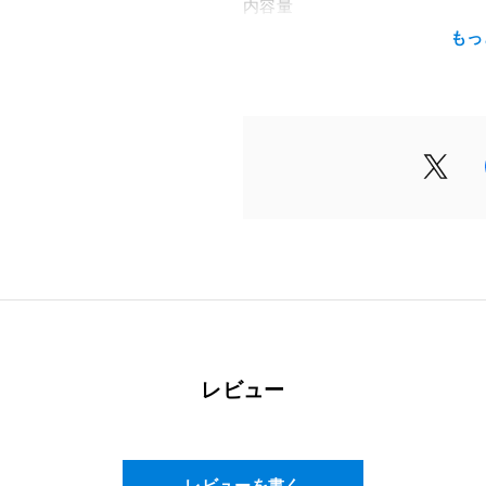
内容量
アラプラス エッセンシャルロー
もっ
アラプラス モイスチャライジン
配合成分
配合成分一覧は各商品ページを
使用方法
＜保湿化粧水＞
洗顔後、コットンもしくは手に適
にかけて全体になじませてくだ
＜保湿クリーム＞
適量(パール粒大)を手に取り、
ください。
レビュー
レビューを書く