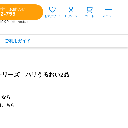
注文・お問合せ
52-755
ゲスト 様
お気に入り
ログイン
カート
メニュー
～19:00（年中無休）
ご利用ガイド
購入履歴
定期コースの確認・変更
シリーズ ハリうるおい2品
お気に入り
お知らせ
すなら
は
こちら
商品カテゴリから探す
健康食品(サプリメント)