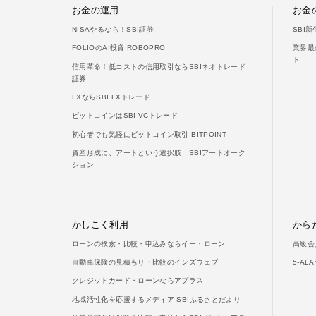
お金の運用
お金
NISAやるなら！SBI証券
SBI
FOLIOのAI投資 ROBOPRO
業界最
ト
信用革命！低コストの信用取引ならSBIネオトレード
証券
FXならSBI FXトレード
ビットコインはSBI VCトレード
初心者でも気軽にビットコイン取引 BITPOINT
資産形成に、アートという選択肢 SBIアートオーク
ション
かしこく利用
から
ローンの検索・比較・申込みならイー・ローン
高級会
自動車保険の見積もり・比較のインズウェブ
5-A
クレジットカード・ローンならアプラス
地域活性化を応援するメディア SBIふるさとだより