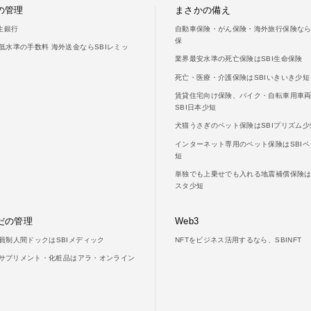
の管理
まさかの備え
新生銀行
自動車保険・がん保険・海外旅行保険ならS
保
低水準の手数料 海外送金ならSBIレミッ
業界最安水準の死亡保険はSBI生命保険
死亡・医療・介護保険はSBIいきいき少短
賃貸住宅向け保険、バイク・自転車用車
SBI日本少短
犬猫うさぎのペット保険はSBIプリズム少
インターネット専用のペット保険はSBIペ
短
単独でも上乗せでも入れる地震補償保険はS
スタ少短
だの管理
Web3
員制人間ドックはSBIメディック
NFTをビジネス活用するなら、SBINFT
LAサプリメント・化粧品はアラ・オンライン