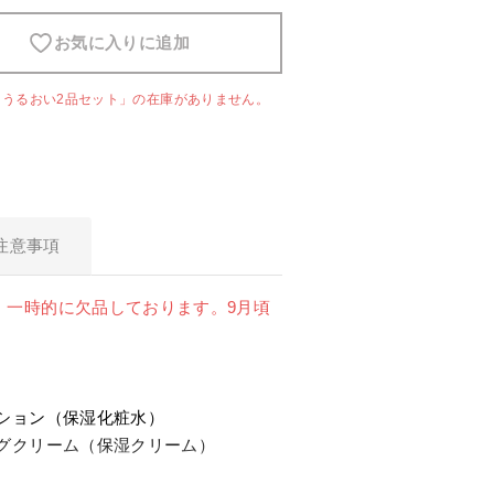
お気に入りに追加
スキンケア
リうるおい2品セット」の在庫がありません。
食品・飲料
ヘアケア
注意事項
商品について
5-ALAとは？
、一時的に欠品しております。9月頃
SBI 5-ALAが選ばれる理由
サービス・ガイド
ション（保湿化粧水）
ングクリーム（保湿クリーム）
お知らせ