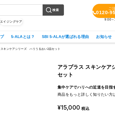
ご
検索
0120-9
9:00
X
エイジングケア
プ
5-ALAとは？
SBI 5-ALAが選ばれる理由
お知らせ
 スキンケアシリーズ ハリうるおい2品セット
アラプラス スキンケア
セット
集中ケアでハリへの近道を目指
商品をもっと詳しく知りたい方
¥15,000
税込