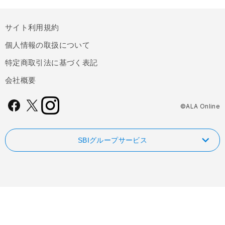
サイト利用規約
個人情報の取扱について
特定商取引法に基づく表記
会社概要
©ALA Online
SBIグループサービス
NISAやるなら！SBI証券
FOLIOのAI投資 ROBOPRO
SBI新生銀行
信用革命！低コストの信用取引ならSBIネオトレード証券