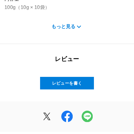
100g（10g × 10袋）
召し上がり方
もっと見る
本品1袋を目安に約500mlの水に溶かしてお飲みくださ
い。また、本品を溶かした後はお早めにお召し上がりく
ださい。
レビュー
原材料名
マルトデキストリン(国内製造)、パラチノース、食塩、
アミノ酸粉末(5-アミノレブリン酸リン酸塩含有)／クエ
レビューを書く
ン酸、L-ロイシン、香料、L-バリン、L-イソロイシン、
塩化カリウム、甘味料(アセスルファムカリウム、スクラ
ロース)、クエン酸第一鉄ナトリウム
栄養成分表示
（１袋（10g）当たり）