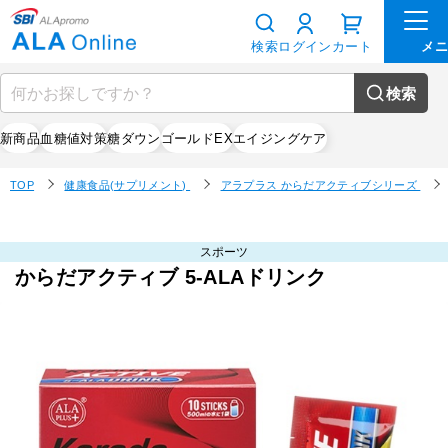
検索
ログイン
カート
検索
新商品
血糖値対策
糖ダウン
ゴールドEX
エイジングケア
TOP
健康食品(サプリメント)
アラプラス からだアクティブシリーズ
スポーツ
からだアクティブ 5-ALAドリンク