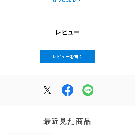
アラプラス 深い眠り メンタルケア
内容量
9.6g（1カプセル総重量320mg×30カプセル）
レビュー
原材料名
デンプン（国内製造）、アミノ酸粉末（5-アミノレブリ
レビューを書く
ン酸リン酸塩含有）/ セルロース、クエン酸第一鉄ナトリ
ウム、HPMC、ステアリン酸カルシウム、微粒二酸化ケ
イ素、着色料（二酸化チタン）
栄養成分表示
1カプセル（320mg）当たり
エネルギー：1.06kcal / たんぱく質：0.02g / 脂質：
最近見た商品
0.006g / 炭水化物：0.23g / 食塩相当量：0.03g