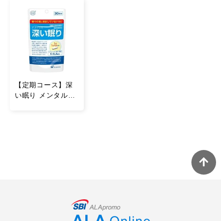
機能性関与成分
1カプセル（320mg）当たり
5-アミノレブリン酸リン酸塩：50mg
【定期コース】深
い眠り メンタルケ
ア（30粒／30日
分）