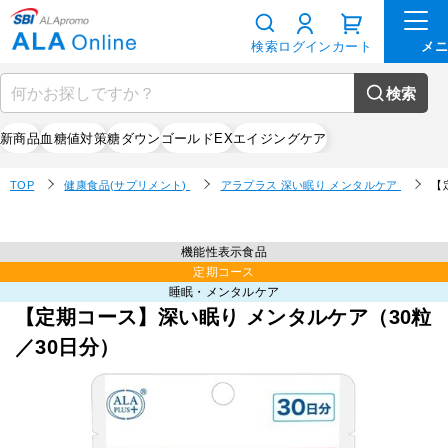
検索
ログイン
カート
検索
新商品
血糖値対策
糖ダウン
ゴールドEX
エイジングケア
TOP
健康食品(サプリメント)
アラプラス 深い眠り メンタルケア
【
機能性表示食品
定期コース
睡眠・メンタルケア
【定期コース】深い眠り メンタルケア（30粒
／30日分）