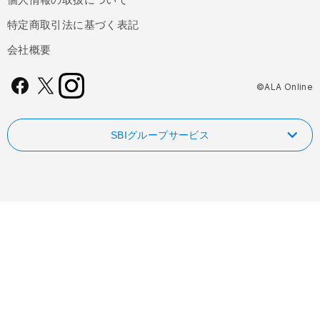
特定商取引法に基づく表記
会社概要
©ALA Online
SBIグループサービス
NISAやるなら！SBI証券
FOLIOのAI投資 ROBOPRO
SBI新生銀行
信用革命！低コストの信用取引ならSBIネオトレード証券
業界最低水準の手数料 海外送金ならSBIレミット
FXならSBI FXトレード
自動車保険・がん保険・海外旅行保険ならSBI損保
ビットコインはSBI VCトレード
業界最安水準の死亡保険はSBI生命保険
ファンド検索・比較なら投資信託のウエルスアドバイザー