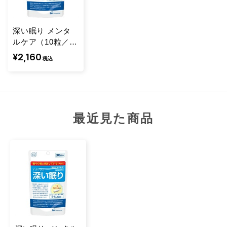
深い眠り メンタ
ルケア（10粒／10
日分）
¥2,160
税込
最近見た商品