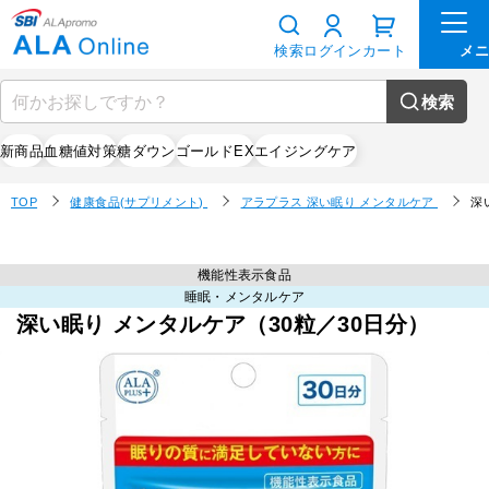
検索
ログイン
カート
検索
新商品
血糖値対策
糖ダウン
ゴールドEX
エイジングケア
TOP
健康食品(サプリメント)
アラプラス 深い眠り メンタルケア
深
機能性表示食品
睡眠・メンタルケア
深い眠り メンタルケア（30粒／30日分）