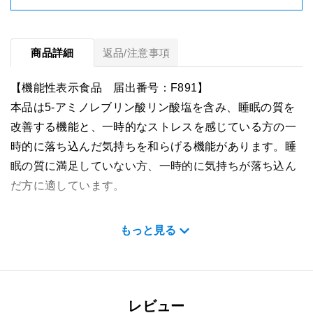
商品詳細
返品/注意事項
【機能性表示食品 届出番号：F891】
本品は5-アミノレブリン酸リン酸塩を含み、睡眠の質を
改善する機能と、一時的なストレスを感じている方の一
時的に落ち込んだ気持ちを和らげる機能があります。睡
眠の質に満足していない方、一時的に気持ちが落ち込ん
だ方に適しています。
名称
もっと見る
アラプラス 深い眠り メンタルケア
内容量
9.6g（1カプセル総重量320mg×30カプセル）
レビュー