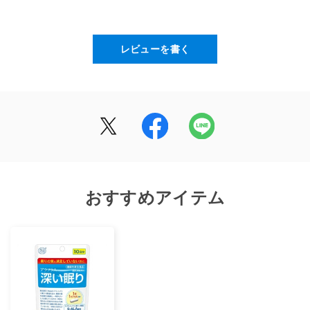
原材料名
デンプン（国内製造）、アミノ酸粉末（5-アミノレブリ
レビューを書く
ン酸リン酸塩含有）/ セルロース、クエン酸第一鉄ナトリ
ウム、HPMC、ステアリン酸カルシウム、微粒二酸化ケ
イ素、着色料（二酸化チタン）
栄養成分表示
1カプセル（320mg）当たり
エネルギー：1.06kcal / たんぱく質：0.02g / 脂質：
おすすめアイテム
0.006g / 炭水化物：0.23g / 食塩相当量：0.03g
機能性関与成分
1カプセル（320mg）当たり
5-アミノレブリン酸リン酸塩：50mg