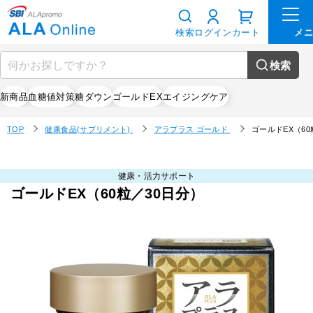
検索
ログイン
カート
検索
新商品
血糖値対策
糖ダウン
ゴールドEX
エイジングケア
TOP
健康食品(サプリメント)
アラプラス ゴールド
ゴールドEX（60
健康・活力サポート
ゴールドEX（60粒／30日分）