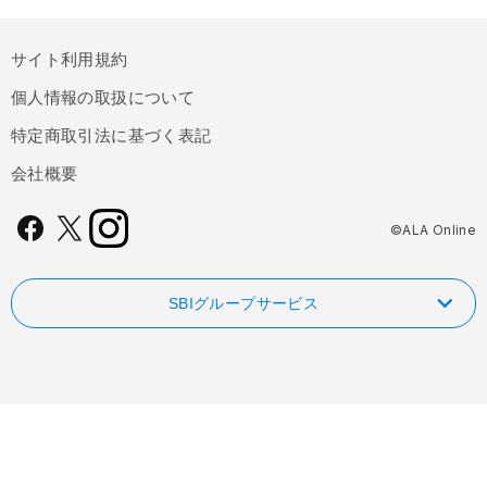
サイト利用規約
個人情報の取扱について
特定商取引法に基づく表記
会社概要
©ALA Online
SBIグループサービス
NISAやるなら！SBI証券
FOLIOのAI投資 ROBOPRO
SBI新生銀行
信用革命！低コストの信用取引ならSBIネオトレード証券