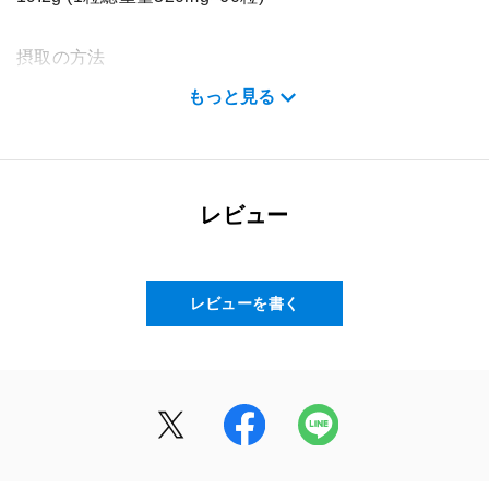
摂取の方法
栄養補給の食品として、1日2粒を目安に、水などと一緒
もっと見る
にお召し上がりください。
原材料名
デンプン（国内製造）、アミノ酸粉末（5-アミノレブリ
レビュー
ン酸リン酸塩含有）／セルロース、クエン酸第一鉄ナト
リウム、HPMC、ステアリン酸カルシウム、微粒二酸化
ケイ素、着色料（二酸化チタン）
レビューを書く
栄養成分表示
2粒(640mg)当たり
エネルギー：2.13kcal / たんぱく質：0.04g / 脂質：
0.012g / 炭水化物：0.46g / 食塩相当量：0.05mg / 5-アミ
ノレブリン酸リン酸塩：100mg