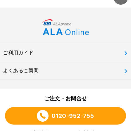
栄養成分表示
2包（320g）当たり
エネルギー422kcal、たんぱく質8.0g、脂質4.2g、炭水化
物90.9g（糖質86.1g、食物繊維4.8g）、食塩相当量0g
ご利用ガイド
機能性関与成分
2包（320g）当たり
よくあるご質問
γ-オリザノール22.3mg、GABA12.3mg
製造販売元
ご注文・お問合せ
株式会社アジテック・ファインフーズ
0120-952-755