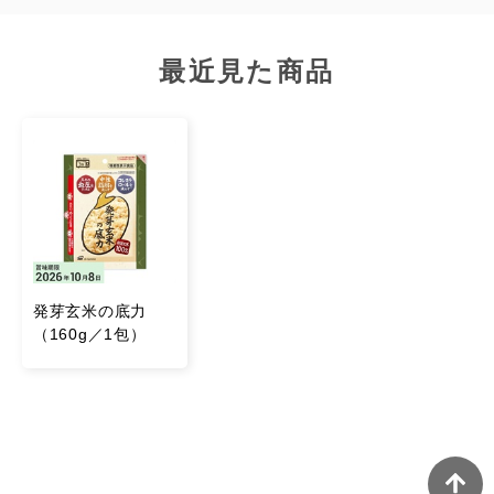
1.加熱の際は電子レンジのトレイ、又は、皿の上にねか
せて置いてください。●加熱中に袋がふくらみますが、
最近見た商品
一定以上ふくらむと蒸気が蒸気口よりぬけますのでご安
心ください。※500w/600wの場合 約3分。加熱時間は機
種により異なります。オート（自動）ボタンは使わない
でください。業務用電子レンジは使わないでください。
加熱中は電子レンジを開けないでください。
2.加熱後は、袋がしぼんだことを確認してから取り出し
てください。※加熱後は袋や中身が熱くなっていますの
でご注意ください。
発芽玄米の底力
3.袋を開封する際は切り口部から開封してください。※
（160g／1包）
オーブン、オーブントースターでは加熱しないでくださ
い。開封後は切り口で手を切らないようご注意くださ
い。
※穀物の皮等が含まれることがありますが、品質上問題
はありません。