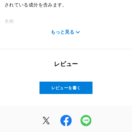
されている成分を含みます。
名称
発芽玄米の底力（包装米飯）
もっと見る
内容量
160g（1包装あたり）
レビュー
原材料名
玄米（国産）
レビューを書く
召し上がり方
1日2袋（320g）を目安に、1食または2食に分けてお召
し上がりください。
＜この商品は、電子レンジ専用の商品です＞