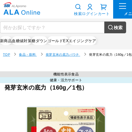
検索
ログイン
カート
検索
新商品
血糖値対策
糖ダウン
ゴールドEX
エイジングケア
TOP
食品・飲料
発芽玄米の底力パウチ
発芽玄米の底力（160g／1
機能性表示食品
健康・活力サポート
発芽玄米の底力（160g／1包）