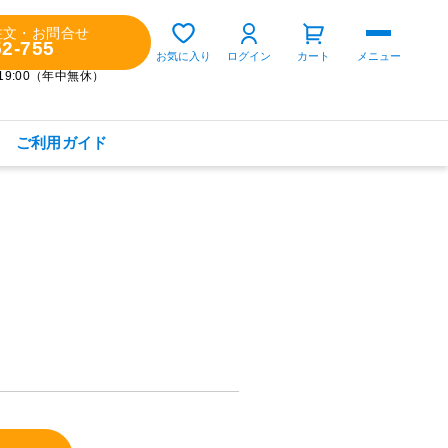
注文・お問合せ
52-755
ゲスト 様
お気に入り
ログイン
カート
メニュー
～19:00（年中無休）
ご利用ガイド
購入履歴
定期コースの確認・変更
お気に入り
お知らせ
商品カテゴリから探す
健康食品(サプリメント)