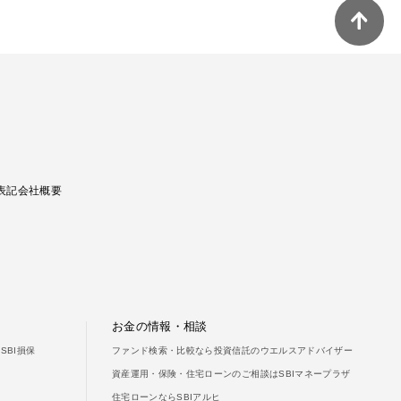
ご利用ガイド
よくあるご質問
表記
会社概要
お金の情報・相談
SBI損保
ファンド検索・比較なら投資信託のウエルスアドバイザー
資産運用・保険・住宅ローンのご相談はSBIマネープラザ
住宅ローンならSBIアルヒ