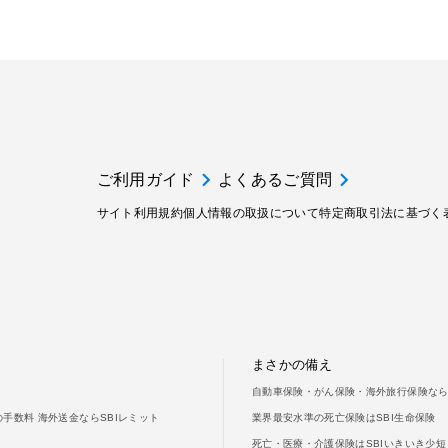
ご利用ガイド
よくあるご質問
サイト利用規約
個人情報の取扱について
特定商取引法に基づく
まさかの備え
自動車保険・がん保険・海外旅行保険なら
手数料 海外送金ならSBIレミット
業界最安水準の死亡保険はSBI生命保険
死亡・医療・介護保険はSBIいきいき少短