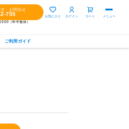
注文・お問合せ
52-755
ゲスト 様
お気に入り
ログイン
カート
メニュー
～19:00（年中無休）
ご利用ガイド
購入履歴
定期コースの確認・変更
お気に入り
お知らせ
商品カテゴリから探す
健康食品(サプリメント)