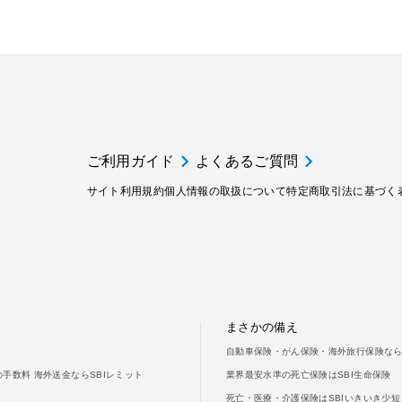
ご利用ガイド
よくあるご質問
サイト利用規約
個人情報の取扱について
特定商取引法に基づく
まさかの備え
自動車保険・がん保険・海外旅行保険なら
手数料 海外送金ならSBIレミット
業界最安水準の死亡保険はSBI生命保険
死亡・医療・介護保険はSBIいきいき少短