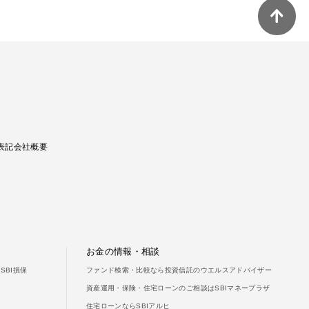
ご利用ガイド
よくあるご質問
表記
会社概要
お金の情報・相談
SBI損保
ファンド検索・比較なら投資信託のウエルスアドバイザー
資産運用・保険・住宅ローンのご相談はSBIマネープラザ
住宅ローンならSBIアルヒ