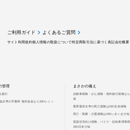
ご利用ガイド
よくあるご質問
サイト利用規約
個人情報の取扱について
特定商取引法に基づく表記
会社概要
の管理
まさかの備え
新生銀行
自動車保険・がん保険・海外旅行保険ならS
保
低水準の手数料 海外送金ならSBIレミッ
業界最安水準の死亡保険はSBI生命保険
死亡・医療・介護保険はSBIいきいき少短
賃貸住宅向け保険、バイク・自転車用車
SBI日本少短