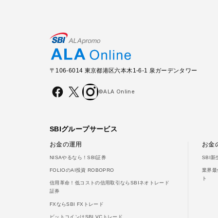
〒106-6014 東京都港区六本木1-6-1 泉ガーデンタワー
©ALA Online
SBIグループサービス
お金の運用
お金
NISAやるなら！SBI証券
SBI
FOLIOのAI投資 ROBOPRO
業界最
ト
信用革命！低コストの信用取引ならSBIネオトレード
証券
FXならSBI FXトレード
ビットコインはSBI VCトレード