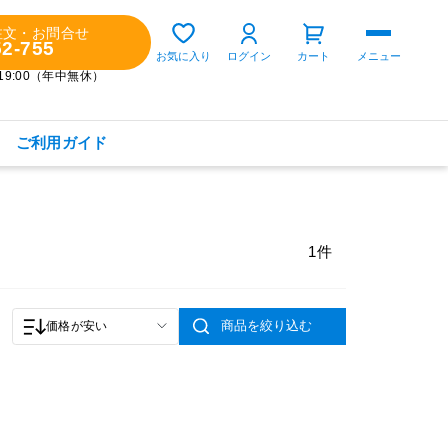
注文・お問合せ
52-755
ゲスト 様
お気に入り
ログイン
カート
メニュー
～19:00（年中無休）
ご利用ガイド
購入履歴
定期コースの確認・変更
1件
お気に入り
お知らせ
商品を絞り込む
価格が安い
商品カテゴリから探す
健康食品(サプリメント)