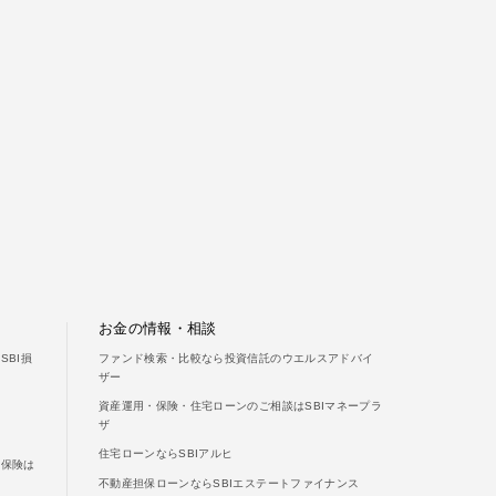
ご利用ガイド
よくあるご質問
お金の情報・相談
BI損
ファンド検索・比較なら投資信託のウエルスアドバイ
ザー
資産運用・保険・住宅ローンのご相談はSBIマネープラ
ザ
住宅ローンならSBIアルヒ
両保険は
不動産担保ローンならSBIエステートファイナンス