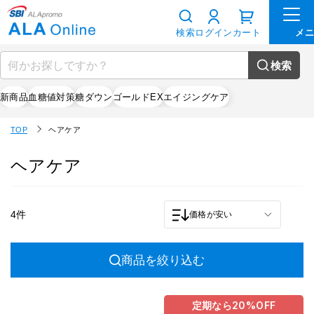
検索
ログイン
カート
検索
新商品
血糖値対策
糖ダウン
ゴールドEX
エイジングケア
TOP
ヘアケア
ヘアケア
4件
価格が安い
商品を絞り込む
定期なら
20%
OFF