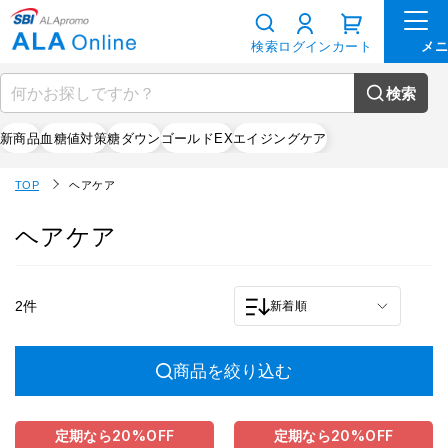
検索
ログイン
カート
検索
新商品
血糖値対策
糖ダウン
ゴールドEX
エイジングケア
TOP
ヘアケア
ヘアケア
2件
新着順
商品を絞り込む
定期なら
20%
OFF
定期なら
20%
OFF