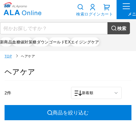
検索
ログイン
カート
検索
新商品
血糖値対策
糖ダウン
ゴールドEX
エイジングケア
TOP
ヘアケア
ヘアケア
2件
新着順
商品を絞り込む