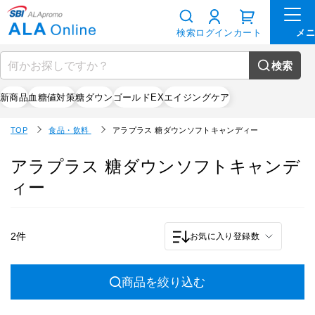
検索
ログイン
カート
検索
新商品
血糖値対策
糖ダウン
ゴールドEX
エイジングケア
TOP
食品・飲料
アラプラス 糖ダウンソフトキャンディー
アラプラス 糖ダウンソフトキャンデ
ィー
2件
お気に入り登録数
商品を絞り込む