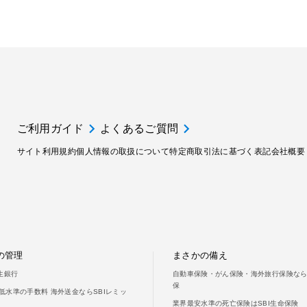
ご利用ガイド
よくあるご質問
サイト利用規約
個人情報の取扱について
特定商取引法に基づく表記
会社概要
の管理
まさかの備え
新生銀行
自動車保険・がん保険・海外旅行保険ならS
保
低水準の手数料 海外送金ならSBIレミッ
業界最安水準の死亡保険はSBI生命保険