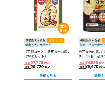
機能性表示食品
定期コース
機能性表示食品
健康・活力サポート
健康・活力サポー
【定期コース】発芽玄米の底力
発芽玄米の底力
（30包セット）
チ） 15個（定
【20％OFF】
¥7,776
¥4,536
税込
税込
¥9,720
¥5,670
税込
税
詳細を見る
詳細を