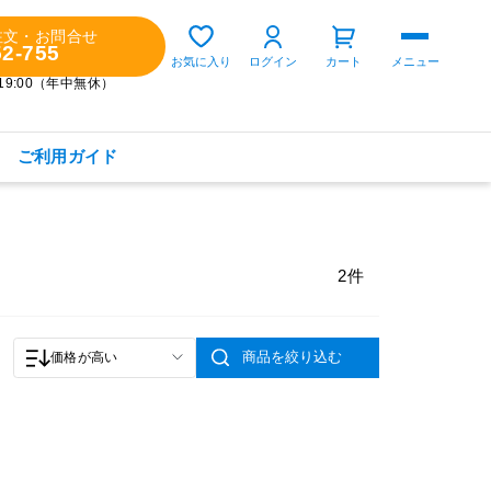
注文・お問合せ
52-755
ゲスト 様
お気に入り
ログイン
カート
メニュー
～19:00（年中無休）
ご利用ガイド
購入履歴
定期コースの確認・変更
2件
お気に入り
お知らせ
商品を絞り込む
価格が高い
商品カテゴリから探す
健康食品(サプリメント)