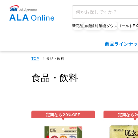
新商品
血糖値対策
糖ダウン
ゴールドE
商品ラインナッ
TOP
食品・飲料
食品・飲料
定期なら
20%
OFF
定期なら
2