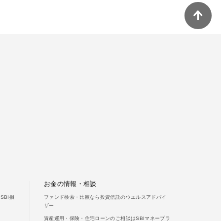
ご利用ガイド
よくあるご質問
お金の情報・相談
BI損
ファンド検索・比較なら投資信託のウエルスアドバイ
ザー
資産運用・保険・住宅ローンのご相談はSBIマネープラ