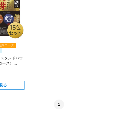
定期コース
ト
（スタンドパウ
期コース）
込
見る
1