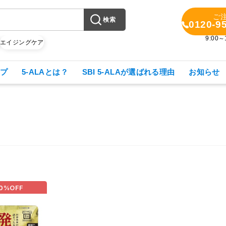
ご
検索
0120-9
9:00
X
エイジングケア
プ
5-ALAとは？
SBI 5-ALAが選ばれる理由
お知らせ
0%
OFF