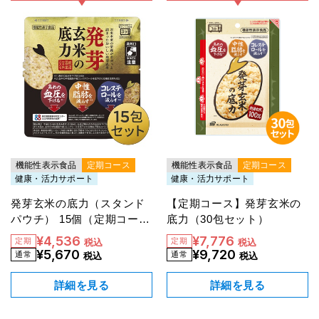
機能性表示食品
定期コース
機能性表示食品
定期コース
健康・活力サポート
健康・活力サポート
発芽玄米の底力（スタンド
【定期コース】発芽玄米の
パウチ） 15個（定期コー
底力（30包セット）
ス）【20％OFF】
¥4,536
¥7,776
税込
税込
¥5,670
¥9,720
税込
税込
詳細を見る
詳細を見る