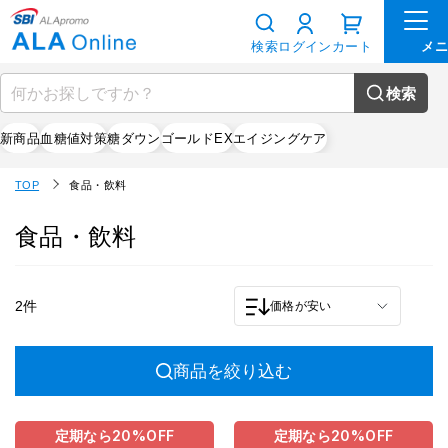
検索
ログイン
カート
検索
新商品
血糖値対策
糖ダウン
ゴールドEX
エイジングケア
TOP
食品・飲料
食品・飲料
2件
価格が安い
商品を絞り込む
定期なら
20%
OFF
定期なら
20%
OFF