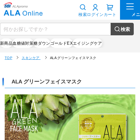
検索
ログイン
カート
検索
新商品
血糖値対策
糖ダウン
ゴールドEX
エイジングケア
TOP
スキンケア
ALA グリーンフェイスマスク
ALA グリーンフェイスマスク