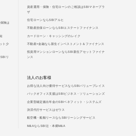
ご利用ガイド
資産運用・保険・住宅ローンのご相談はSBIマネープラ
ザ
よくあるご質問
住宅ローンならSBIアルヒ
両保険は
不動産担保ローンならSBIエステートファイナンス
短
カードローン・キャッシングのレイク
ット少
不動産×金融なら新生インベストメント＆ファイナンス
投資用マンションローンならSBI新生アセットファイナ
BIリ
ンス
法人のお客様
お得な法人向け優待サービスならSBIバリュープレイス
バックオフィス支援はSBIビジネス・ソリューションズ
企業型確定拠出年金のSBIベネフィット・システムズ
決済代行サービスはゼウス
航空機・船舶リースならSBIリーシングサービス
M&AならSBI辻・本郷M&A