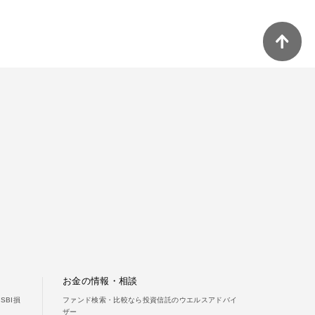
スキンケア
食品・飲料
ヘアケア
商品について
5-ALAとは？
SBI 5-ALAが選ばれる理由
サービス・ガイド
お金の情報・相談
お知らせ
BI損
ファンド検索・比較なら投資信託のウエルスアドバイ
ザー