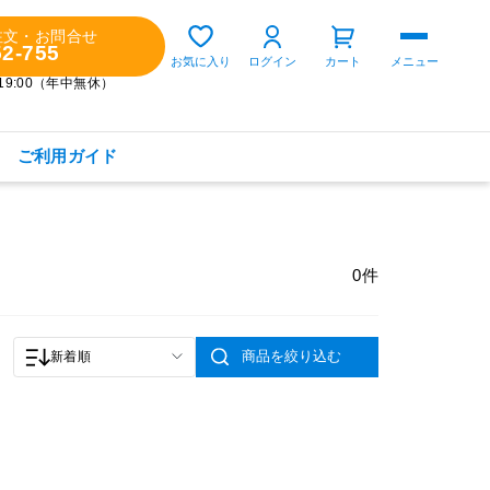
注文・お問合せ
52-755
ゲスト 様
お気に入り
ログイン
カート
メニュー
～19:00（年中無休）
ご利用ガイド
購入履歴
定期コースの確認・変更
0件
お気に入り
お知らせ
商品を絞り込む
新着順
商品カテゴリから探す
健康食品(サプリメント)