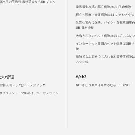
低水準の手数料 海外送金ならSBIレミッ
業界最安水準の死亡保険はSBI生命保険
死亡・医療・介護保険はSBIいきいき少短
賃貸住宅向け保険、バイク・自転車用車
SBI日本少短
犬猫うさぎのペット保険はSBIプリズム少
インターネット専用のペット保険はSBIペ
短
単独でも上乗せでも入れる地震補償保険はS
スタ少短
だの管理
Web3
員制人間ドックはSBIメディック
NFTをビジネス活用するなら、SBINFT
LAサプリメント・化粧品はアラ・オンライン