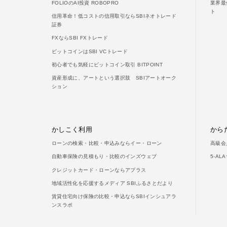
FOLIOのAI投資 ROBOPRO
業界最
ト
信用革命！低コストの信用取引ならSBIネオトレード
証券
FXならSBI FXトレード
ビットコインはSBI VCトレード
初心者でも気軽にビットコイン取引 BITPOINT
資産形成に、アートという選択肢 SBIアートオーク
ション
かしこく利用
から
ローンの検索・比較・申込みならイー・ローン
高級会
自動車保険の見積もり・比較のインズウェブ
5-A
クレジットカード・ローンならアプラス
地域活性化を応援するメディア SBIふるさとだより
賃貸住宅向け保険の比較・申込ならSBIインシュアラ
ンスラボ