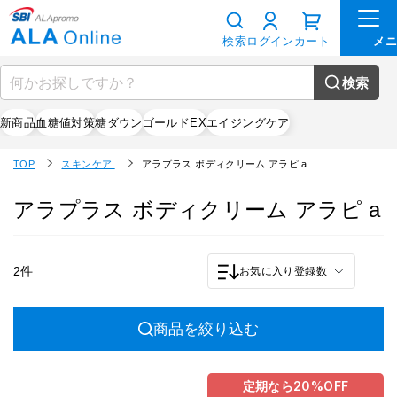
検索
ログイン
カート
検索
新商品
血糖値対策
糖ダウン
ゴールドEX
エイジングケア
TOP
スキンケア
アラプラス ボディクリーム アラピ a
アラプラス ボディクリーム アラピ a
2件
お気に入り登録数
商品を絞り込む
定期なら
20%
OFF