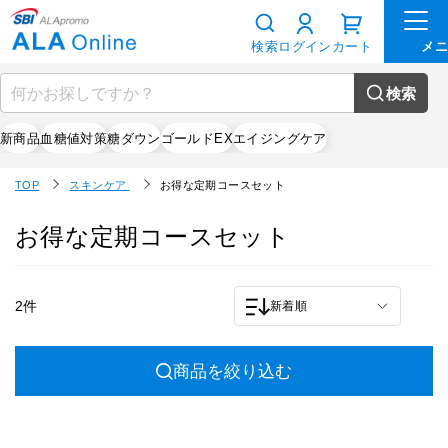
検索
ログイン
カート
検索
新商品
血糖値対策
糖ダウン
ゴールドEX
エイジングケア
TOP
スキンケア
お得な定期コースセット
お得な定期コースセット
2件
新着順
商品を絞り込む