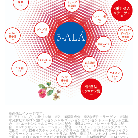
※画像はイメージです。
※1アミノレブリン酸リン酸 ※2～16保湿成分 ※2水溶性コラーゲン ※3加
水分解ヒアルロン酸(エッセンシャルローションとコンセントレートセラムに配
合 ※4エッセンシャルローションに配合 ※5コンセントレートセラムに配
合 ※6エッセンシャルローションに配合 ※7モイスチャライジングクリーム
に配合 ※8,12モイスチャライジングクリームに配合 ※9モイスチャライジン
グクリームとコンセントレートセラムに配合 ※11,13コンセントレートセラム
に配合 ※11アルガニアスピノサ核油(保湿成分) ※14乳酸桿菌 ※14,15コン