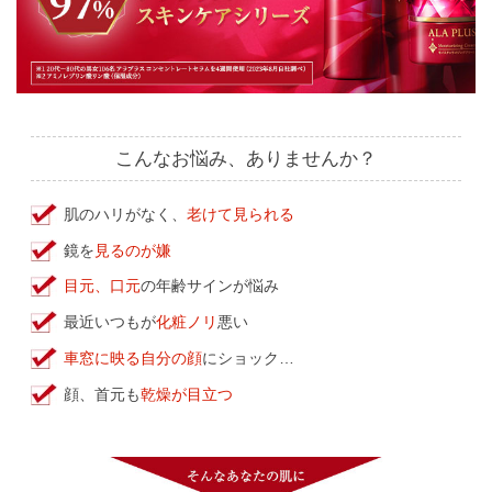
こんなお悩み、ありませんか？
肌のハリがなく、
老けて見られる
鏡を
見るのが嫌
目元、口元
の年齢サインが悩み
最近いつもが
化粧ノリ
悪い
車窓に映る自分の顔
にショック…
顔、首元も
乾燥が目立つ