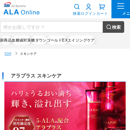
検索
ログイン
カート
検索
新商品
血糖値対策
糖ダウン
ゴールドEX
エイジングケア
TOP
スキンケア
アラプラス スキンケア