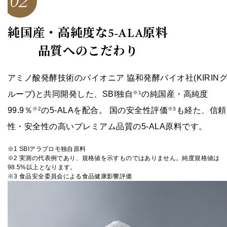
02
5-ALA
純国産・高純度な
原料
品質へのこだわり
アミノ酸発酵技術のパイオニア 協和発酵バイオ社(KIRIN
ループ)と共同開発した、SBI独自
の純国産・高純度
※1
99.9％
の5-ALAを配合。 国の安全性評価
も経た、信頼
※2
※3
性・安全性の高いプレミアム品質の5-ALA原料です。
※1 SBIアラプロモ独自原料
※2 実測の代表例であり、規格値を示すものではありません。純度規格値は
98.5%以上となります。
※3 食品安全委員会による食品健康影響評価