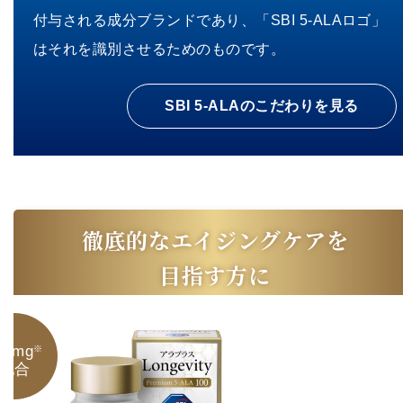
付与される成分ブランドであり、「SBI 5-ALAロゴ」
はそれを識別させるためのものです。
SBI 5-ALAのこだわりを見る
徹底的なエイジングケアを
目指す方に
00mg
※
配合