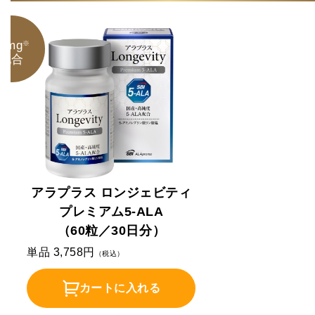
20mg
※
配合
アラプラス ロンジェビティ
プレミアム5-ALA
（60粒／30日分）
単品 3,758円
（税込）
カートに入れる