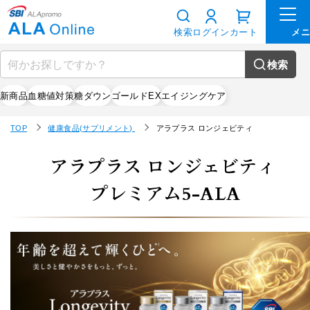
検索
ログイン
カート
検索
新商品
血糖値対策
糖ダウン
ゴールドEX
エイジングケア
TOP
健康食品(サプリメント)
アラプラス ロンジェビティ
アラプラス ロンジェビティ
プレミアム5-ALA