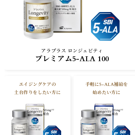
アラプラス ロンジェビティ
プレミアム5-ALA 100
エイジングケアの
手軽に5-ALA補給を
土台作りを
したい方に
始めたい方に
50mg
20mg
※2
※2
配合
配合