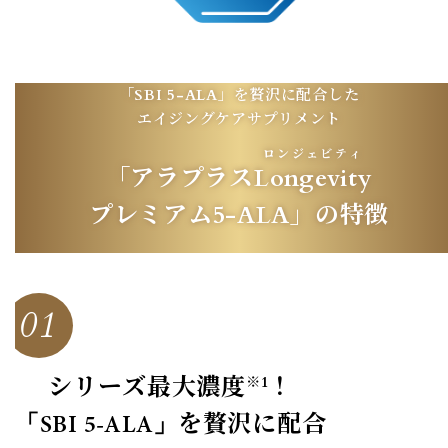
「SBI 5-ALA」を贅沢に配合した
エイジングケアサプリメント
ロンジェビティ
「アラプラス
Longevity
プレミアム5-ALA」の特徴
01
シリーズ最大濃度
！
※1
「SBI 5-ALA」
を贅沢に配合