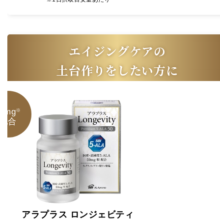
エイジングケアの
土台作りをしたい方に
50mg
※
配合
アラプラス ロンジェビティ