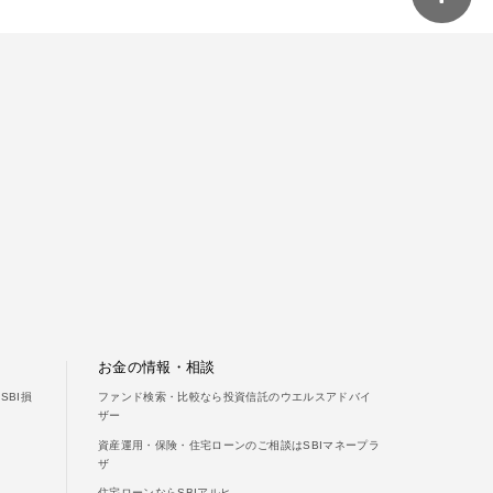
ご利用ガイド
よくあるご質問
お金の情報・相談
BI損
ファンド検索・比較なら投資信託のウエルスアドバイ
ザー
資産運用・保険・住宅ローンのご相談はSBIマネープラ
ザ
住宅ローンならSBIアルヒ