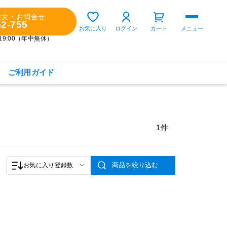
注文・お問合せ
52-755
ゲスト 様
お気に入り
ログイン
カート
メニュー
～19:00（年中無休）
ご利用ガイド
購入履歴
定期コースの確認・変更
1件
お気に入り
お知らせ
商品を絞り込む
お気に入り登録数
商品カテゴリから探す
健康食品(サプリメント)