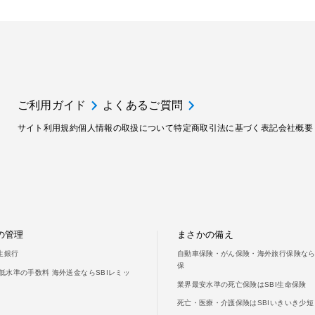
ご利用ガイド
よくあるご質問
サイト利用規約
個人情報の取扱について
特定商取引法に基づく表記
会社概要
の管理
まさかの備え
新生銀行
自動車保険・がん保険・海外旅行保険ならS
保
低水準の手数料 海外送金ならSBIレミッ
業界最安水準の死亡保険はSBI生命保険
死亡・医療・介護保険はSBIいきいき少短