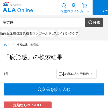
検索
ログイン
カート
検索
新商品
血糖値対策
糖ダウン
ゴールドEX
エイジングケア
TOP
検索結果：疲労感
「疲労感」の検索結果
1件
お気に入り登録数
商品を絞り込む
定期なら
20%
OFF