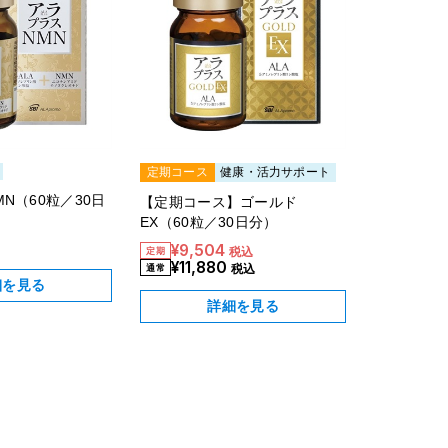
スキンケア
食品・飲料
ヘアケア
定期コース
健康・活力サポート
MN（60粒／30日
【定期コース】ゴールド
EX（60粒／30日分）
商品について
¥9,504
税込
¥11,880
5-ALAとは？
税込
細を見る
詳細を見る
SBI 5-ALAが選ばれる理由
サービス・ガイド
お知らせ