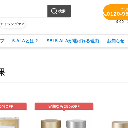
ご
検索
0120-9
9:00
X
エイジングケア
プ
5-ALAとは？
SBI 5-ALAが選ばれる理由
お知らせ
果
0%
OFF
定期なら
25%
OFF