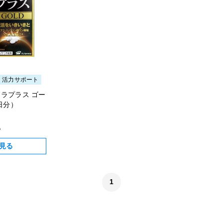
・活力サポート
ラプラス ゴー
日分）
込
見る
1