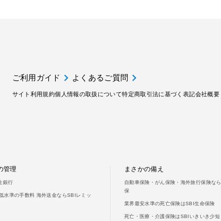
ご利用ガイド
よくあるご質問
サイト利用規約
個人情報の取扱について
特定商取引法に基づく表記
会社概要
の管理
まさかの備え
新生銀行
自動車保険・がん保険・海外旅行保険ならS
保
低水準の手数料 海外送金ならSBIレミッ
業界最安水準の死亡保険はSBI生命保険
死亡・医療・介護保険はSBIいきいき少短