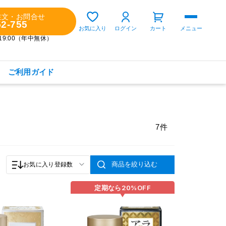
注文・お問合せ
52-755
ゲスト 様
お気に入り
ログイン
カート
メニュー
～19:00（年中無休）
ご利用ガイド
購入履歴
定期コースの確認・変更
7件
お気に入り
お知らせ
商品を絞り込む
お気に入り登録数
定期なら
20%
OFF
商品カテゴリから探す
健康食品(サプリメント)