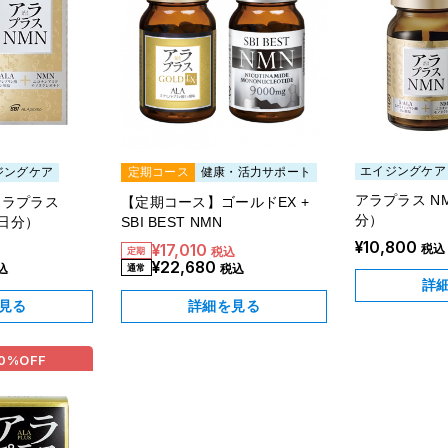
エイジングケア
ジングケア
定期コース
健康・活力サポート
アラプラス N
アラプラス
【定期コース】ゴールドEX +
分）
0日分）
SBI BEST NMN
¥10,800
¥17,010
税込
込
税込
¥22,680
込
税込
詳
見る
詳細を見る
0%
OFF