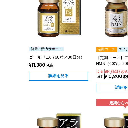
健康・活力サポート
定期コース
エイ
ゴールドEX（60粒／30日分）
【定期コース】
NMN（60粒／3
¥11,880
税込
¥8,640
税
詳細を見る
¥10,800
税
詳細を
定期なら
2