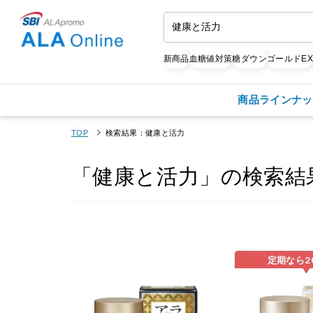
新商品
血糖値対策
糖ダウン
ゴールドE
商品ラインナッ
TOP
検索結果：健康と活力
「健康と活力」の検索結
定期なら
2