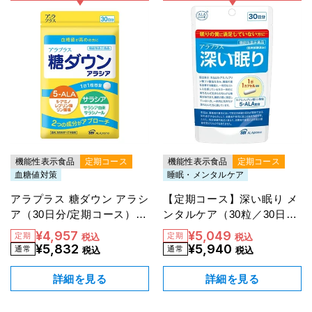
機能性表示食品
定期コース
機能性表示食品
定期コース
血糖値対策
睡眠・メンタルケア
アラプラス 糖ダウン アラシ
【定期コース】深い眠り メ
ア（30日分/定期コース）
ンタルケア（30粒／30日
【15％OFF】
分）
¥4,957
¥5,049
税込
税込
¥5,832
¥5,940
税込
税込
詳細を見る
詳細を見る