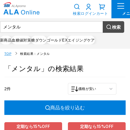
検索
ログイン
カート
検索
新商品
血糖値対策
糖ダウン
ゴールドEX
エイジングケア
TOP
検索結果：メンタル
「メンタル」の検索結果
2件
価格が安い
商品を絞り込む
定期なら
15%
OFF
定期なら
15%
OFF