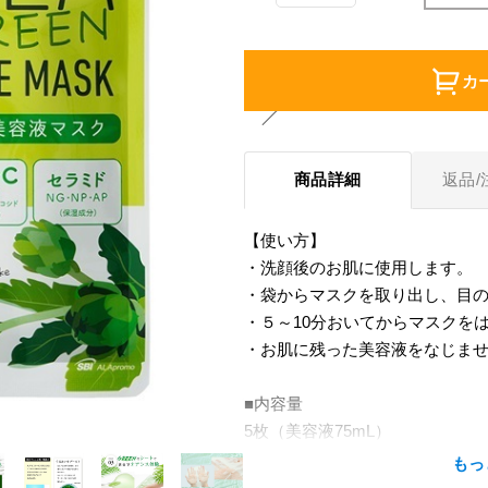
カ
商品詳細
返品/
【使い方】
・洗顔後のお肌に使用します。
・袋からマスクを取り出し、目
・５～10分おいてからマスクを
・お肌に残った美容液をなじま
■内容量
5枚（美容液75mL）
もっ
■全成分