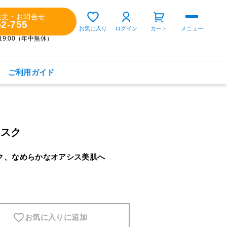
注文・お問合せ
52-755
ゲスト 様
お気に入り
ログイン
カート
メニュー
～19:00（年中無休）
ご利用ガイド
購入履歴
定期コースの確認・変更
マスク
ク、なめらかなオアシス美肌へ
お気に入り
お知らせ
商品カテゴリから探す
健康食品(サプリメント)
お気に入りに追加