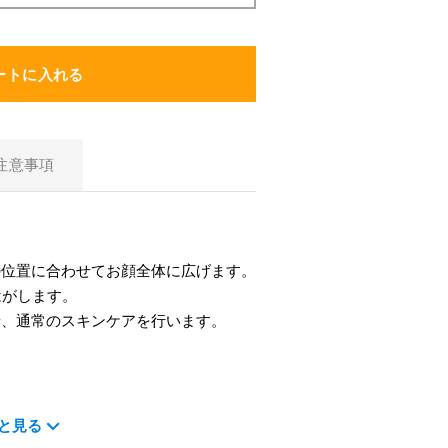
スキンケア
ートに入れる
食品・飲料
注意事項
ヘアケア
商品について
5-ALAとは？
の位置に合わせてお顔全体に広げます。
はがします。
SBI 5-ALAが選ばれる理由
せ、通常のスキンケアを行います。
サービス・ガイド
お知らせ
と見る