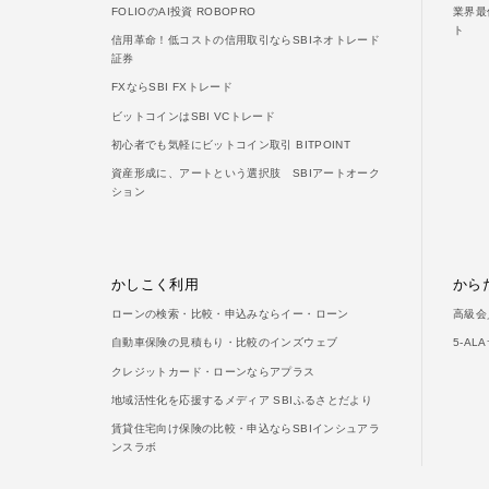
FOLIOのAI投資 ROBOPRO
業界最
ト
信用革命！低コストの信用取引ならSBIネオトレード
証券
FXならSBI FXトレード
ビットコインはSBI VCトレード
初心者でも気軽にビットコイン取引 BITPOINT
資産形成に、アートという選択肢 SBIアートオーク
ション
かしこく利用
から
ローンの検索・比較・申込みならイー・ローン
高級会
自動車保険の見積もり・比較のインズウェブ
5-A
クレジットカード・ローンならアプラス
地域活性化を応援するメディア SBIふるさとだより
賃貸住宅向け保険の比較・申込ならSBIインシュアラ
ンスラボ