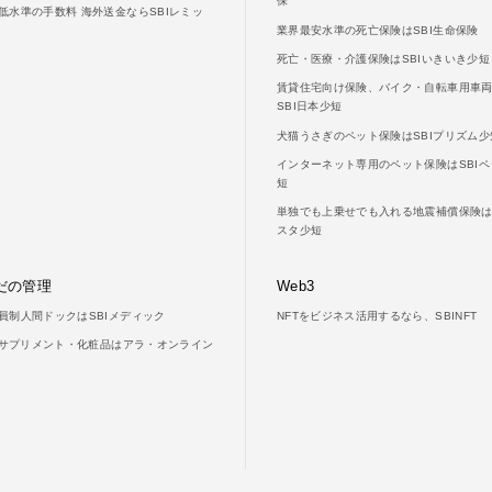
保
低水準の手数料 海外送金ならSBIレミッ
業界最安水準の死亡保険はSBI生命保険
死亡・医療・介護保険はSBIいきいき少短
賃貸住宅向け保険、バイク・自転車用車
SBI日本少短
犬猫うさぎのペット保険はSBIプリズム少
インターネット専用のペット保険はSBIペ
短
単独でも上乗せでも入れる地震補償保険はS
スタ少短
だの管理
Web3
員制人間ドックはSBIメディック
NFTをビジネス活用するなら、SBINFT
LAサプリメント・化粧品はアラ・オンライン