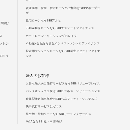
ザー
資産運用・保険・住宅ローンのご相談はSBIマネープラ
ザ
住宅ローンならSBIアルヒ
両保険は
不動産担保ローンならSBIエステートファイナンス
短
カードローン・キャッシングのレイク
ット少
不動産×金融なら新生インベストメント＆ファイナンス
投資用マンションローンならSBI新生アセットファイナ
BIリ
ンス
法人のお客様
お得な法人向け優待サービスならSBIバリュープレイス
バックオフィス支援はSBIビジネス・ソリューションズ
企業型確定拠出年金のSBIベネフィット・システムズ
決済代行サービスはゼウス
航空機・船舶リースならSBIリーシングサービス
M&AならSBI辻・本郷M&A