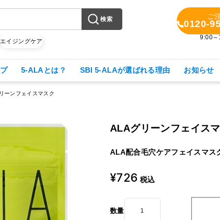
ご
検索
0120-9
9:00
X
エイジングケア
プ
5-ALAとは？
SBI 5-ALAが選ばれる理由
お知らせ
グリーンフェイスマスク
ALAグリーンフェイス
ALA配合毛穴ケアフェイスマス
¥726
税込
数量