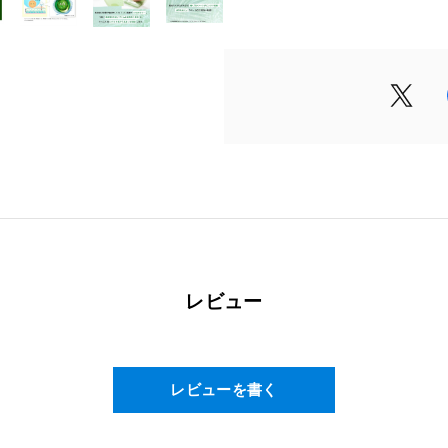
水、BG、グリセリン、水溶性プ
トイン、アスコルビルグルコシド
ドAP、アミノレブリン酸リン酸
子エキス、アマ種子エキス、シ
ズ、PEG／PPG／ポリブチレ
ペンチレングリコール、トコフ
リル酸／カプリン酸）グリセリ
ルベート８0、ペンテト酸（ジア
酸Na、ヒドロキシアセトフェノ
フィリン／銅）複合体
レビュー
レビューを書く