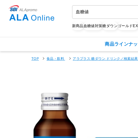
新商品
血糖値対策
糖ダウン
ゴールドE
商品ラインナッ
TOP
食品・飲料
アラプラス 糖ダウン ドリンク
／検索結果