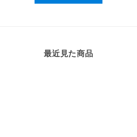
機能性関与成分
1本（100ml）当たり
5-アミノレブリン酸リン酸塩：1
最近見た商品