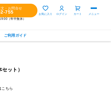
注文・お問合せ
52-755
ゲスト 様
お気に入り
ログイン
カート
メニュー
～19:00（年中無休）
ご利用ガイド
購入履歴
定期コースの確認・変更
本セット）
お気に入り
お知らせ
は
こちら
商品カテゴリから探す
健康食品(サプリメント)