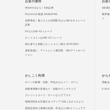
お金の運用
お金
NISAやるなら！SBI証券
SBI
FOLIOのAI投資 ROBOPRO
業界最
ト
信用革命！低コストの信用取引ならSBIネオトレード
証券
FXならSBI FXトレード
ビットコインはSBI VCトレード
初心者でも気軽にビットコイン取引 BITPOINT
資産形成に、アートという選択肢 SBIアートオーク
ション
かしこく利用
から
ローンの検索・比較・申込みならイー・ローン
高級会
自動車保険の見積もり・比較のインズウェブ
5-A
クレジットカード・ローンならアプラス
地域活性化を応援するメディア SBIふるさとだより
賃貸住宅向け保険の比較・申込ならSBIインシュアラ