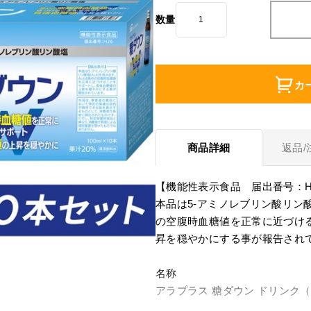
数量
カ
商品詳細
返品/
【機能性表示食品 届出番号：H
本品は5-アミノレブリン酸リン酸
の空腹時血糖値を正常に近づけ
昇を穏やかにする事が報告され
名称
アラプラス 糖ダウン ドリンク