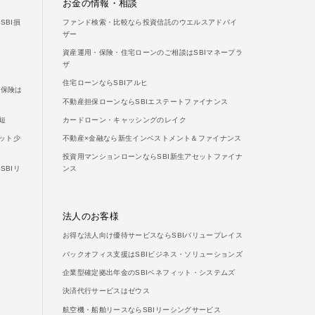
お金の情報・相談
BI損
ファンド検索・比較なら投資信託のウエルスアドバイ
ザー
資産運用・保険・住宅ローンのご相談はSBIマネープラ
ザ
住宅ローンならSBIアルヒ
両保険は
不動産担保ローンならSBIエステートファイナンス
短
カードローン・キャッシングのレイク
ット少
不動産×金融なら新生インベストメント＆ファイナンス
投資用マンションローンならSBI新生アセットファイナ
BIリ
ンス
法人のお客様
お得な法人向け優待サービスならSBIバリュープレイス
バックオフィス支援はSBIビジネス・ソリューションズ
企業型確定拠出年金のSBIベネフィット・システムズ
決済代行サービスはゼウス
航空機・船舶リースならSBIリーシングサービス