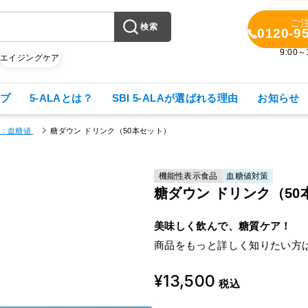
ご
検索
0120-9
9:00
X
エイジングケア
プ
5-ALAとは？
SBI 5-ALAが選ばれる理由
お知らせ
：血糖値
糖ダウン ドリンク（50本セット）
機能性表示食品
血糖値対策
糖ダウン ドリンク（50
美味しく飲んで、糖質ケア！
商品をもっと詳しく知りたい方
¥13,500
税込