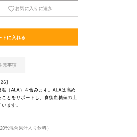
お気に入りに追加
スキンケア
食品・飲料
ートに入れる
ヘアケア
注意事項
商品について
5-ALAとは？
26】
塩（ALA）を含みます。ALAは高め
SBI 5-ALAが選ばれる理由
ることをサポートし、食後血糖値の上
ています。
サービス・ガイド
お知らせ
（20%混合果汁入り飲料）