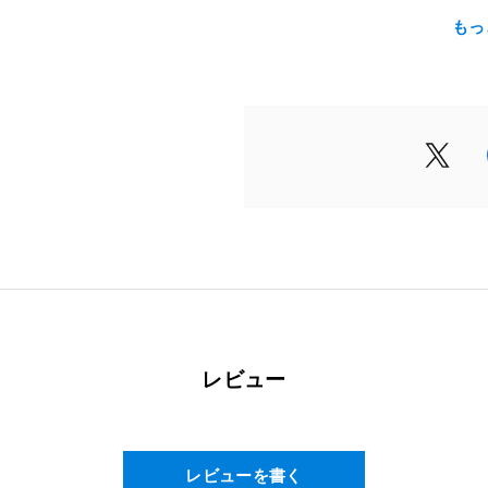
内容量
もっ
100ml×50本（1ケース）
召し上がり方
1日1本を目安にお飲みください
原材料名
果実（マンゴー、オレンジ、り
（国内製造）、砂糖、植物発酵
ツ・ゴマ・大豆・バナナを含む）
リン酸塩含有)／酸味料、増粘
ウム、ビタミンB1、ビタミンB6
栄養成分表示
レビュー
1本（100ml）当たり
エネルギー：55kcal / たんぱく質：
食塩相当量：0.09g / ビタミンB1：
レビューを書く
1.7mg