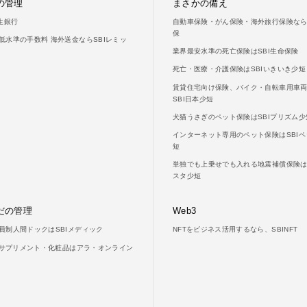
の管理
まさかの備え
新生銀行
自動車保険・がん保険・海外旅行保険ならS
保
低水準の手数料 海外送金ならSBIレミッ
業界最安水準の死亡保険はSBI生命保険
死亡・医療・介護保険はSBIいきいき少短
賃貸住宅向け保険、バイク・自転車用車
SBI日本少短
犬猫うさぎのペット保険はSBIプリズム少
インターネット専用のペット保険はSBIペ
短
単独でも上乗せでも入れる地震補償保険はS
スタ少短
だの管理
Web3
員制人間ドックはSBIメディック
NFTをビジネス活用するなら、SBINFT
LAサプリメント・化粧品はアラ・オンライン