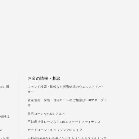
お金の情報・相談
BI損
ファンド検索・比較なら投資信託のウエルスアドバイ
ザー
資産運用・保険・住宅ローンのご相談はSBIマネープラ
ザ
住宅ローンならSBIアルヒ
両保険は
不動産担保ローンならSBIエステートファイナンス
短
カードローン・キャッシングのレイク
ット少
不動産×金融なら新生インベストメント＆ファイナンス