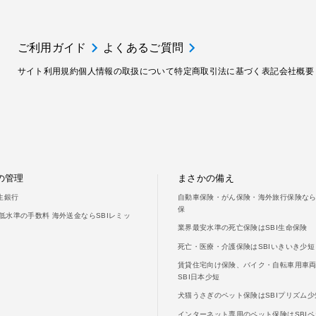
ご利用ガイド
よくあるご質問
サイト利用規約
個人情報の取扱について
特定商取引法に基づく表記
会社概要
の管理
まさかの備え
新生銀行
自動車保険・がん保険・海外旅行保険ならS
保
低水準の手数料 海外送金ならSBIレミッ
業界最安水準の死亡保険はSBI生命保険
死亡・医療・介護保険はSBIいきいき少短
賃貸住宅向け保険、バイク・自転車用車
SBI日本少短
犬猫うさぎのペット保険はSBIプリズム少
インターネット専用のペット保険はSBIペ