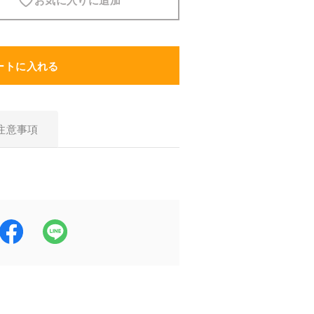
お気に入りに追加
スキンケア
ートに入れる
食品・飲料
ヘアケア
注意事項
商品について
5-ALAとは？
SBI 5-ALAが選ばれる理由
サービス・ガイド
お知らせ