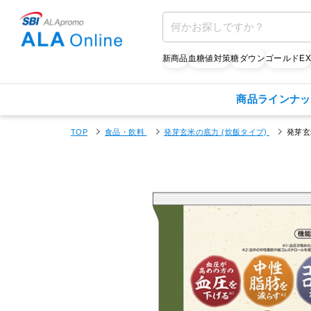
新商品
血糖値対策
糖ダウン
ゴールドE
商品ラインナッ
TOP
食品・飲料
発芽玄米の底力 (炊飯タイプ)
発芽玄