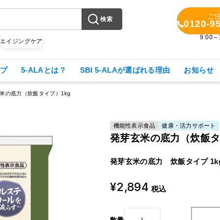
ご
検索
0120-9
9:00
X
エイジングケア
プ
5-ALAとは？
SBI 5-ALAが選ばれる理由
お知らせ
米の底力（炊飯タイプ）1kg
機能性表示食品
健康・活力サポート
発芽玄米の底力（炊飯タ
発芽玄米の底力 炊飯タイプ 1k
¥2,894
税込