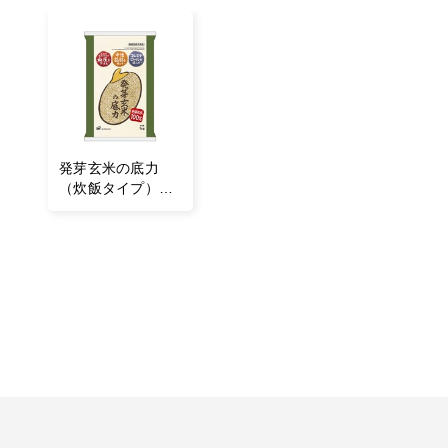
発芽玄米の底力
（炊飯タイプ）
1kg