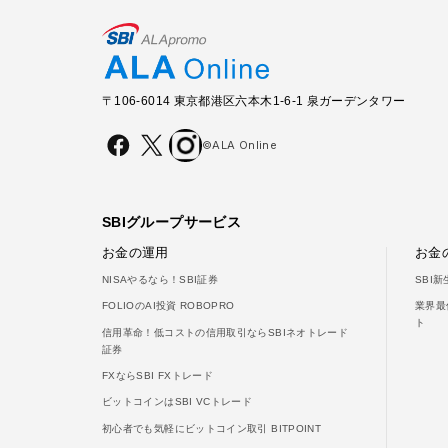
〒106-6014 東京都港区六本木1-6-1 泉ガーデンタワー
©ALA Online
SBIグループサービス
お金の運用
お金
NISAやるなら！SBI証券
SBI
FOLIOのAI投資 ROBOPRO
業界最
ト
信用革命！低コストの信用取引ならSBIネオトレード
証券
FXならSBI FXトレード
ビットコインはSBI VCトレード
初心者でも気軽にビットコイン取引 BITPOINT