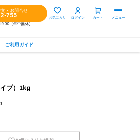
注文・お問合せ
52-755
ゲスト 様
お気に入り
ログイン
カート
メニュー
～19:00（年中無休）
ご利用ガイド
購入履歴
定期コースの確認・変更
イプ）1kg
お気に入り
お知らせ
g
商品カテゴリから探す
健康食品(サプリメント)