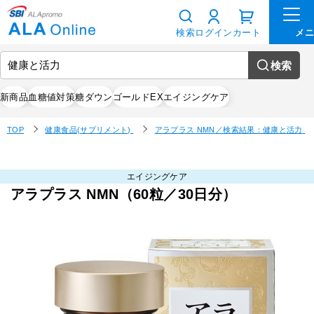
検索
ログイン
カート
検索
新商品
血糖値対策
糖ダウン
ゴールドEX
エイジングケア
TOP
健康食品(サプリメント)
アラプラス NMN
／検索結果：健康と活力
エイジングケア
アラプラス NMN（60粒／30日分）