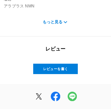
アラプラス NMN
内容量
もっと見る
19.8g（1粒総重量330mg x 60粒）
摂取の方法
栄養補給の食品として、1日1～2粒を目安に、水などと
レビュー
一緒にお召し上がりください。
配合成分
レビューを書く
1粒（330mg）当たり
5-アミノレブリン酸リン酸塩 25mg / β-ニコチンアミド
モノヌクレオチド 75mg
栄養成分表示
1粒（330mg）当たり