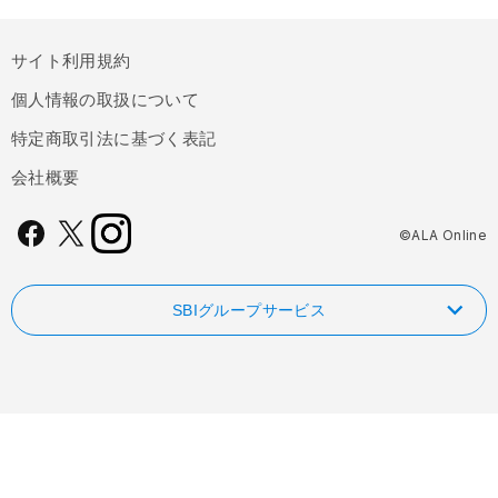
サイト利用規約
個人情報の取扱について
特定商取引法に基づく表記
会社概要
©ALA Online
SBIグループサービス
NISAやるなら！SBI証券
FOLIOのAI投資 ROBOPRO
SBI新生銀行
信用革命！低コストの信用取引ならSBIネオトレード証券