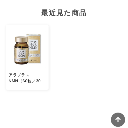
エネルギー：1.14kcal / たんぱく質：0.05g / 脂質：
最近見た商品
0.006g / 炭水化物：0.22g / 食塩相当量：0.014g
原材料名
β-ニコチンアミドモノヌクレオチド（国内製造）、アミ
ノ酸粉末（5-アミノレブリン酸リン酸塩含有）／セルロ
ース、HPMC、クエン酸第一鉄ナトリウム、ステアリン
酸カルシウム、微粒二酸化ケイ素、着色料（二酸化チタ
ン）
アラプラス
NMN（60粒／30日
分）