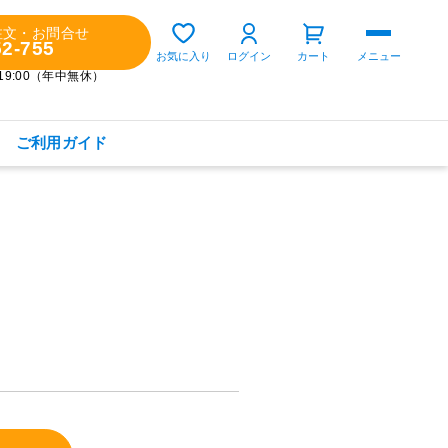
注文・お問合せ
52-755
ゲスト 様
お気に入り
ログイン
カート
メニュー
～19:00（年中無休）
ご利用ガイド
購入履歴
定期コースの確認・変更
お気に入り
お知らせ
商品カテゴリから探す
健康食品(サプリメント)