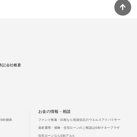
ご利用ガイド
よくあるご質問
表記
会社概要
お金の情報・相談
SBI損保
ファンド検索・比較なら投資信託のウエルスアドバイザー
資産運用・保険・住宅ローンのご相談はSBIマネープラザ
住宅ローンならSBIアルヒ