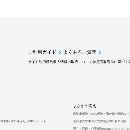
ご利用ガイド
よくあるご質問
サイト利用規約
個人情報の取扱について
特定商取引法に基づく
まさかの備え
自動車保険・がん保険・海外旅行保険なら
手数料 海外送金ならSBIレミット
業界最安水準の死亡保険はSBI生命保険
死亡・医療・介護保険はSBIいきいき少短